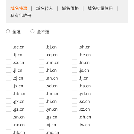
域名特惠
|
域名转入
|
域名價格
|
域名批量註冊
|
私有化註冊
全選
全不選
.ac.cn
.bj.cn
.sh.cn
.tj.cn
.cq.cn
.he.cn
.sx.cn
.nm.cn
.ln.cn
.jl.cn
.hl.cn
.js.cn
.zj.cn
.ah.cn
.fj.cn
.jx.cn
.sd.cn
.ha.cn
.hb.cn
.hn.cn
.gd.cn
.gx.cn
.hi.cn
.sc.cn
.gz.cn
.yn.cn
.xz.cn
.sn.cn
.gs.cn
.qh.cn
.nx.cn
.xj.cn
.tw.cn
.hk.cn
.mo.cn