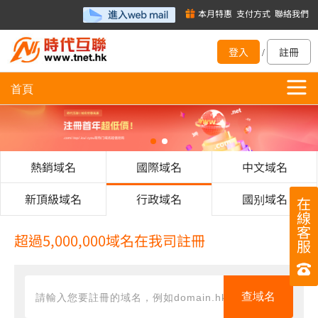
本月特惠
支付方式
聯絡我們
登入
註冊
/
首頁
熱銷域名
國際域名
中文域名
新頂級域名
行政域名
國别域名
在
線
客
超過5,000,000域名在我司註冊
服