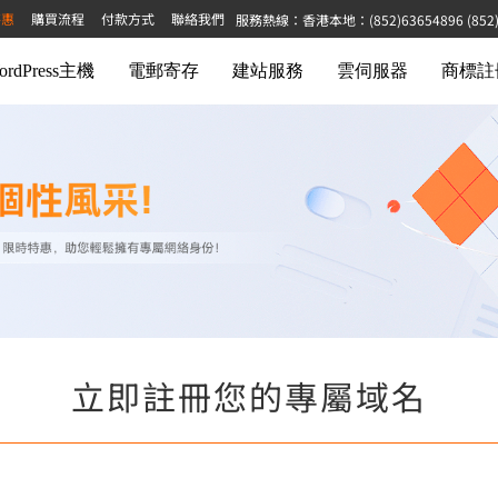
特惠
購買流程
付款方式
聯絡我們
服務熱線：香港本地：(852)63654896 (852)68
ordPress主機
電郵寄存
建站服務
雲伺服器
商標註
立即註冊您的專屬域名