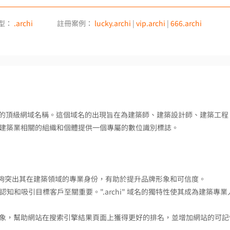
型：
.archi
註冊案例：
lucky.archi
|
vip.archi
|
666.archi
領域設計的頂級網域名稱。這個域名的出現旨在為建築師、建築設計師、建築工程
建築業相關的組織和個體提供一個專屬的數位識別標誌。
關企業能夠突出其在建築領域的專業身份，有助於提升品牌形象和可信度。
知和吸引目標客戶至關重要。".archi" 域名的獨特性使其成為建築專業
牌的專業形象，幫助網站在搜索引擎結果頁面上獲得更好的排名，並增加網站的可記