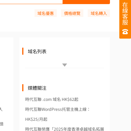
在
線
域名優惠
價格總覽
域名轉入
客
服
域名列表
媒體關注
時代互聯 .com 域名 HK$62起
人
時代互聯WordPress托管主機上線：
HK$25/月起
憶
時代互聯榮膺「2025年度香港卓越域名拓展