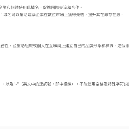
築相關企業和個體使用此域名，促進國際交流和合作。
rchi" 域名可以幫助建築企業在數位市場上獲得先機，提升其在線存在感。
業性和服務性，並幫助組織或個人在互聯網上建立自己的品牌形象和標識。這個
9）、以及"-"（英文中的連詞號，即中橫線），不能使用空格及特殊字符(如