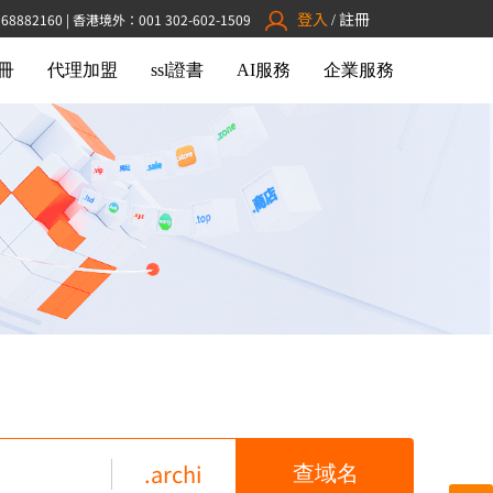
登入
註冊
882160 | 香港境外：001 302-602-1509
/
冊
代理加盟
ssl證書
AI服務
企業服務
.archi