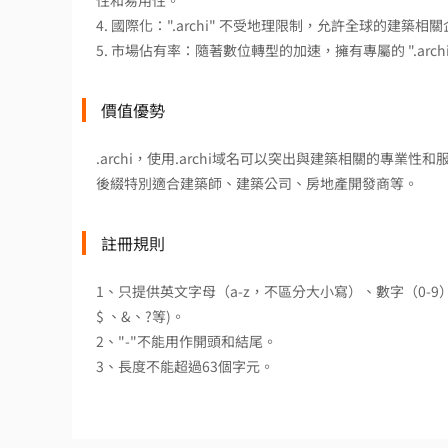
性和易用性。
4. 國際化：".archi" 不受地理限制，允許全球的建
5. 市場佔有率：隨著數位轉型的加速，擁有專屬的 ".a
價值優勢
.archi，使用.archi域名可以突出與建築相關的專
後綴特別適合建築師、建築公司、房地產開發商等。
註冊規則
1、只提供英文字母（a-z，不區分大小寫）、數字（0-
$ 、&、?等)。
2、"-"不能用作開頭和結尾。
3、長度不能超過63個字元。