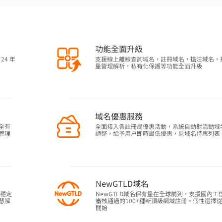
功能全面升級
24 年
支援線上離線查詢域名，註冊域名，搶注域名，
量管理解析，私有化保護等功能全面升級
域名優惠服務
全有
全面接入各註冊局優惠活動，系統自動對活動域
管理
調整，給予用户即時最低優惠，見域名特惠列表
NewGTLD域名
作穩定
NewGTLD域名保有量在全球前列，支援國內工
慧解
審核通過的100+種新頂級網域註冊。個性選擇
開始