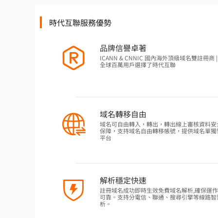
時代互聯服務優勢
品牌信譽卓著
ICANN & CNNIC 國內海外頂級域名雙註冊商 | 
全球百萬用戶選擇了時代互聯
域名轉移自由
域名可自由轉入，轉出，轉出線上審核資料安
保障，支持域名自由轉移帳號，提供域名單獨
平台
解析穩定快速
註冊域名成功即時生效免費域名解析,確保運
可靠。支持分電信、聯通、搜尋引擎等線路智
析。