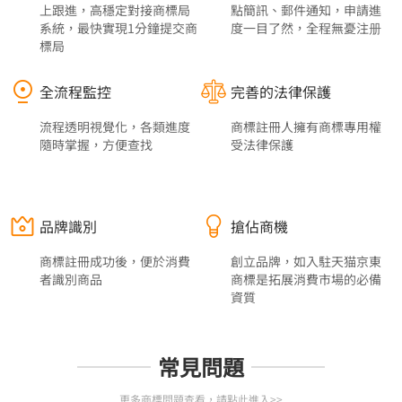
上跟進，高穩定對接商標局
點簡訊、郵件通知，申請進
系統，最快實現1分鐘提交商
度一目了然，全程無憂注册
標局
全流程監控
完善的法律保護
流程透明視覺化，各類進度
商標註冊人擁有商標專用權
隨時掌握，方便查找
受法律保護
品牌識別
搶佔商機
商標註冊成功後，便於消費
創立品牌，如入駐天猫京東
者識別商品
商標是拓展消費市場的必備
資質
常見問題
更多商標問題查看，請點此進入>>