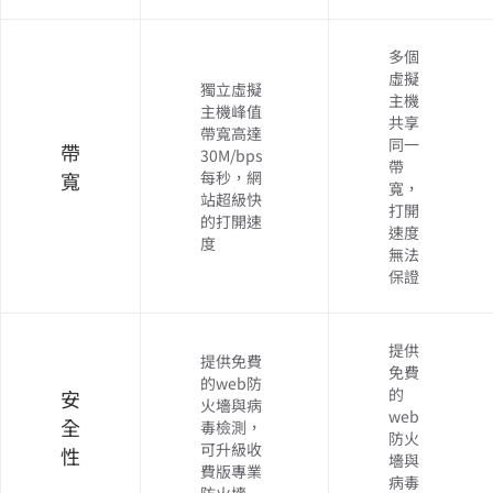
多個
虛擬
獨立虛擬
主機
主機峰值
共享
帶寬高達
同一
帶
30M/bps
帶
寬
每秒，網
寬，
站超級快
打開
的打開速
速度
度
無法
保證
提供
提供免費
免費
的web防
的
安
火墻與病
web
全
毒檢測，
防火
可升級收
性
墻與
費版專業
病毒