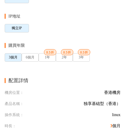
IP地址
獨立IP
購買年限
8.5折
8.5折
8.5折
3個月
6個月
1年
2年
3年
配置詳情
機房位置：
香港機房
產品名稱：
独享基础型（香港）
操作系統：
linux
時長：
3
個月