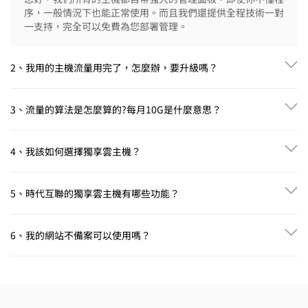
序，一般情況下也能正常使用。而且我們還提供全程技術一對
一支持，完全可以免費為您部署管理。
2、我用的主機流量用完了，怎麼辦，要升級嗎？
您好，您可以直接在產品管理—虛機管理，找到相應主機，進行流
量充值的；也可以通過補差價形式進行主機升級的。
3、流量的算法是怎麼算的?每月10G是什麼意思？
10G就是10*1000M.一個1M的文件被下載1000次的流量是1G;被下
載10000次的流量就是10G.10G的流量代表每月
4、我該如何選擇獨享雲主機？
10*1024*1024*1024字節，即10G。
您好，如果您需要運行asp程序可選擇windows版本，如果您需要
運行php程序或html程序可選擇linux版本。
5、時代互聯的獨享雲主機有哪些功能？
主機面板有幾十項功能，包括的常用功能有域名綁定、首頁設置、
在線解壓縮、偽靜態設置、自定義404頁面、PHP版本切換、 文件
6、我的網站不備案可以使用嗎？
管理、網站搬家、安全防護、病毒查殺、獨立IP增加、訪問統計、
日誌下載等，更多功能您可以在購買後到主機管理面板中查看。
您好，您可以選擇香港或國外地區，網站不備案也是可以使用的。