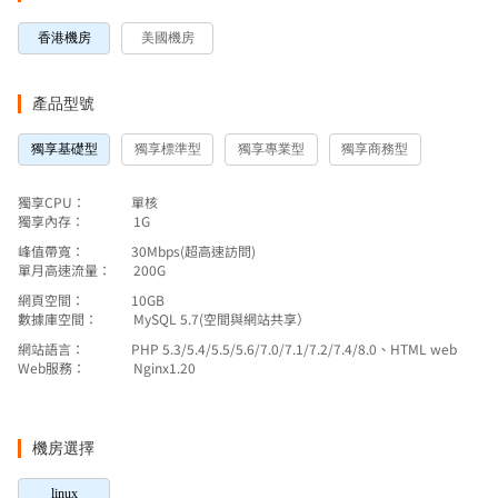
香港機房
美國機房
產品型號
獨享基礎型
獨享標準型
獨享專業型
獨享商務型
獨享CPU：
單核
獨享內存：
1G
峰值帶寬：
30Mbps(超高速訪問)
單月高速流量：
200G
網頁空間：
10GB
數據庫空間：
MySQL 5.7(空間與網站共享）
網站語言：
PHP 5.3/5.4/5.5/5.6/7.0/7.1/7.2/7.4/8.0、HTML web
Web服務：
Nginx1.20
機房選擇
linux