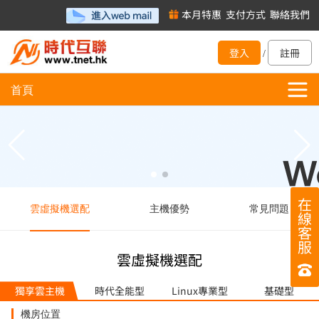
本月特惠
支付方式
聯絡我們
登入
註冊
/
首頁
在
雲虛擬機選配
主機優勢
常見問題
線
客
服
雲虛擬機選配
獨享雲主機
時代全能型
Linux專業型
基礎型
機房位置