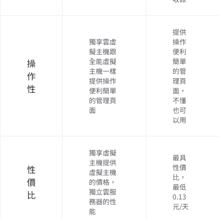
提供
獨享雲虛
操作
擬主機跟
便利
全能虛擬
簡單
操
主機一樣
的管
作
提供操作
理頁
性
便利簡單
面，
的管理頁
不懂
面
也可
以用
獨享虛擬
最具
主機提供
性價
性
虛擬主機
比，
價
的價格，
最低
獨立雲服
比
0.13
務器的性
元/天
能