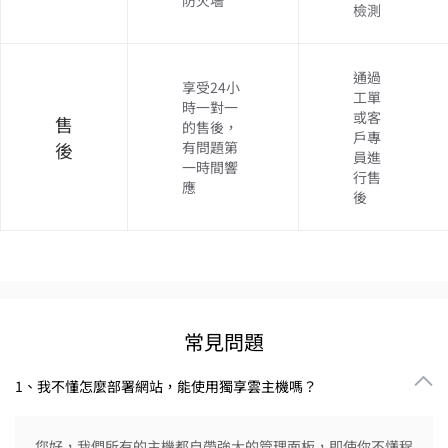
防火墻
檢測
通過
享受24小
工單
時一對一
或客
售
的售後，
戶專
後
有問題第
員進
一時間響
行售
應
後
常見問題
1、我不懂怎麼部署網站，能使用獨享雲主機嗎？
您好，我們所有的主機都自帶強大的管理面板，即使你不懂程