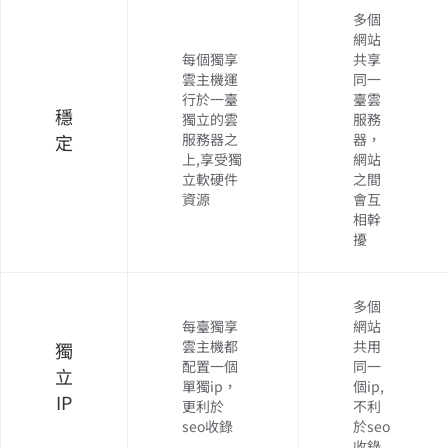
多個
網站
每個獨享
共享
雲主機運
同一
行於一臺
臺雲
穩
獨立的雲
服務
定
服務器之
器，
上,享受獨
網站
立軟硬件
之間
資源
會互
相幹
擾
多個
每臺獨享
網站
雲主機都
共用
獨
配置一個
同一
立
單獨ip，
個ip,
IP
更利於
不利
seo收錄
於seo
收錄