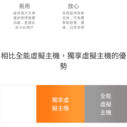
易用
放心
提供強大又便
全程提供技術
捷的管理後臺
支持，可免費
功能，更適合
幫助部署、遷
於小白用戶
移、日常管理
相比全能虛擬主機，獨享虛擬主機的優
勢
全能
獨享虛
虛擬
擬主機
主機