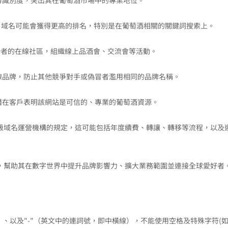
強化其品牌識別度，突出其在葡萄酒市場中的專業地位。
wine" 域名可能會獲得更高的排名，特別是在葡萄酒相關的關鍵詞搜索上。
萄酒愛好者的在線社區，組織線上品酒會、交流會等活動。
保護其在線品牌，防止其他競爭對手或偽冒者濫用相同的品牌名稱。
定位，向潛在客戶表明該網站是可信的、專業的葡萄酒資源。
各頂級域名運營機構的規定，這可能包括年度續費、轉讓、轉移等流程，以及
工具，幫助其在數字世界中提升品牌影響力、擴大業務範圍並連接全球愛好者
9）、以及"-"（英文中的連詞號，即中橫線），不能使用空格及特殊字符(如