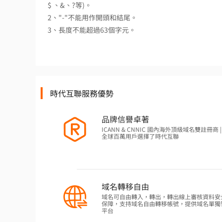
$ 、&、?等)。
2、"-"不能用作開頭和結尾。
3、長度不能超過63個字元。
時代互聯服務優勢
品牌信譽卓著
ICANN & CNNIC 國內海外頂級域名雙註冊商 | 
全球百萬用戶選擇了時代互聯
域名轉移自由
域名可自由轉入，轉出，轉出線上審核資料安
保障，支持域名自由轉移帳號，提供域名單獨
平台