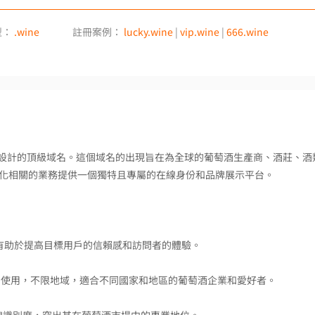
型：
.wine
註冊案例：
lucky.wine
|
vip.wine
|
666.wine
關行業設計的頂級域名。這個域名的出現旨在為全球的葡萄酒生產商、酒莊、酒
化相關的業務提供一個獨特且專屬的在線身份和品牌展示平台。
，有助於提高目標用戶的信賴感和訪問者的體驗。
全球範圍內使用，不限地域，適合不同國家和地區的葡萄酒企業和愛好者。