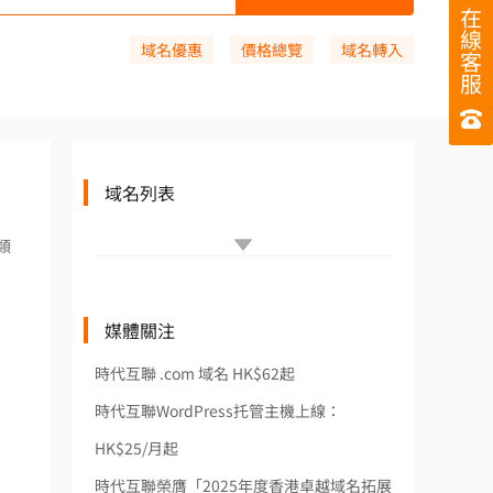
在
線
域名優惠
價格總覽
域名轉入
客
服
域名列表
類
媒體關注
時代互聯 .com 域名 HK$62起
時代互聯WordPress托管主機上線：
HK$25/月起
時代互聯榮膺「2025年度香港卓越域名拓展