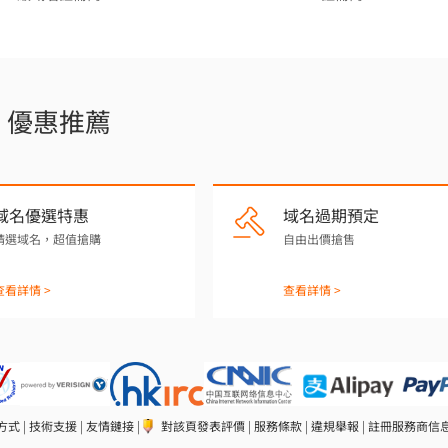
優惠推薦
域名優選特惠
域名過期預定
精選域名，超值搶購
自由出價搶售
查看詳情 >
查看詳情 >
方式
|
技術支援
|
友情鏈接
|
對該頁發表評價
|
服務條款
|
違規舉報
|
註冊服務商信