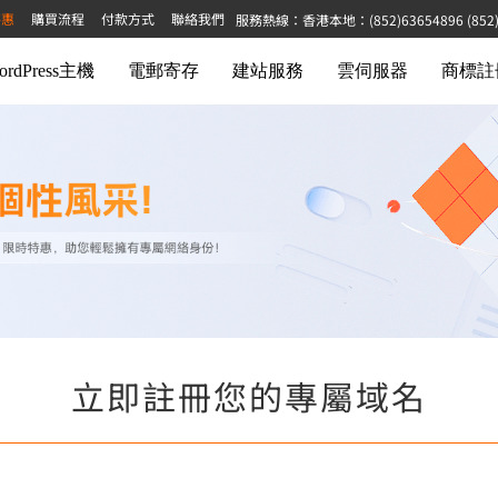
特惠
購買流程
付款方式
聯絡我們
服務熱線：香港本地：(852)63654896 (852)68
ordPress主機
電郵寄存
建站服務
雲伺服器
商標註
立即註冊您的專屬域名