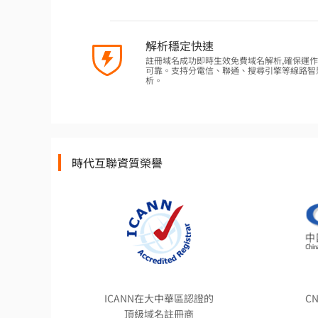
解析穩定快速
註冊域名成功即時生效免費域名解析,確保運
可靠。支持分電信、聯通、搜尋引擎等線路智
析。
時代互聯資質榮譽
ICANN在大中華區認證的
C
頂級域名註冊商