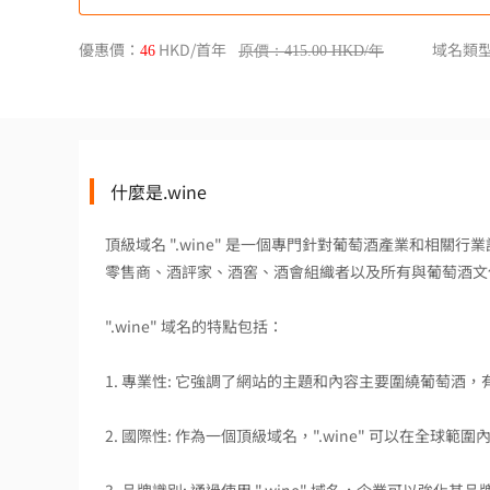
優惠價：
HKD/首年
域名類
46
原價：415.00 HKD/年
什麼是.wine
頂級域名 ".wine" 是一個專門針對葡萄酒產業和相
零售商、酒評家、酒窖、酒會組織者以及所有與葡萄酒文
".wine" 域名的特點包括：
1. 專業性: 它強調了網站的主題和內容主要圍繞葡萄酒
2. 國際性: 作為一個頂級域名，".wine" 可以在