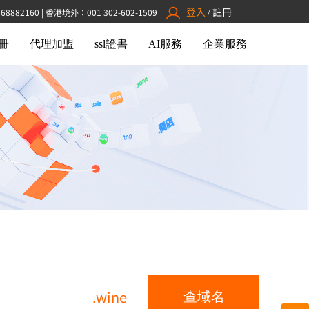
登入
註冊
882160 | 香港境外：001 302-602-1509
/
冊
代理加盟
ssl證書
AI服務
企業服務
.wine