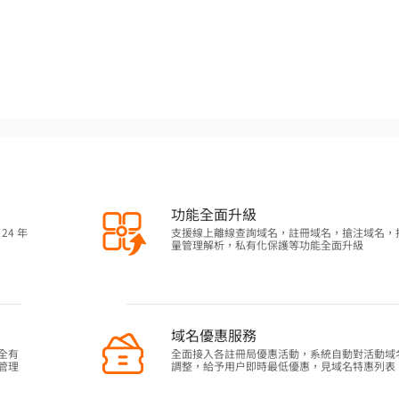
功能全面升級
24 年
支援線上離線查詢域名，註冊域名，搶注域名，
量管理解析，私有化保護等功能全面升級
域名優惠服務
全有
全面接入各註冊局優惠活動，系統自動對活動域
管理
調整，給予用户即時最低優惠，見域名特惠列表