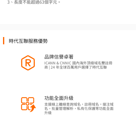
3、長度不能超過63個字元。
時代互聯服務優勢
品牌信譽卓著
ICANN & CNNIC 國內海外頂級域名雙註冊
商 | 24 年全球百萬用戶選擇了時代互聯
功能全面升級
支援線上離線查詢域名，註冊域名，搶注域
名，批量管理解析，私有化保護等功能全面
升級