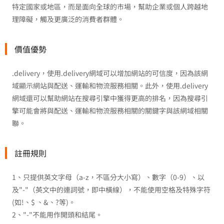
特定國家或地區，而是面向全球的市場，幫助企業或個人跨越地
理障礙，觸及更廣泛的消費者群體。
價值優勢
.delivery，使用.delivery網域可以增加網站的可信度，因為該網
域顯示網站與配送、運輸和物流服務相關。此外，使用.delivery
網域還可以幫助網站在搜尋引擎中獲得更高的排名，因為搜尋引
擎可能會將與配送、運輸和物流服務相關的關鍵字與該網域相關
聯。
註冊規則
1、只提供英文字母（a-z，不區分大小寫）、數字（0-9）、以
及"-"（英文中的連詞號，即中橫線），不能使用空格及特殊字符
(如!、$ 、&、?等)。
2、"-"不能用作開頭和結尾。