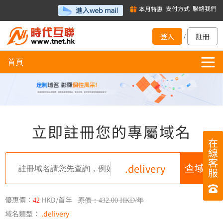
支付方式
聯絡我們
本月特惠
登入
註冊
/
首頁
立即註冊您的專屬域名
在
線
客
.delivery
服
優惠價：
HKD/首年
42
原價：432.00 HKD/年
域名類型：
.delivery