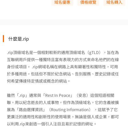
域名優惠
價格總覽
域名轉入
什麼是.rip
.rip頂級域名是一個相對較新的通用頂級域名（gTLD），旨在為
互聯網用戶提供一種獨特且富有表現力的方式來命名他們的在線
身份或項目。 .rip網域名稱在網路上具有顯著性和獨特性，可用
於多種用途，包括但不限於紀念網站、告別服務、歷史記錄或任
何希望傳達特定情感或概念的網站。
雖然「.rip」通常與「Rest In Peace」（安息）這個短語相關
聯，用以紀念逝去的人或事物，但作為頂級域名，它的含義被擴
展為「路由選擇資訊」（Routing Information） ，這賦予了它
更廣泛的適用性和創新性的使用場景。無論是個人或企業，都可
以利用.rip來創造一個引人注目且易於記憶的網址。