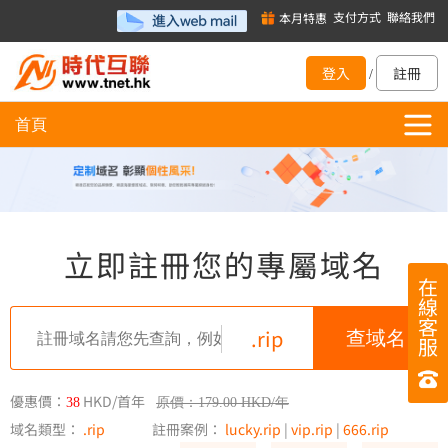
支付方式
聯絡我們
本月特惠
登入
註冊
/
首頁
立即註冊您的專屬域名
在
線
客
.rip
服
優惠價：
HKD/首年
38
原價：179.00 HKD/年
域名類型：
.rip
註冊案例：
lucky.rip
|
vip.rip
|
666.rip