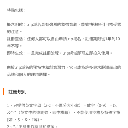
特點包括：
概念明確：.rip域名具有強烈的象徵意義，能夠快速吸引目標受眾
的注意。
註冊靈活：任何人都可以自由申請.rip域名，註冊期限從1年到10
年不等。
即時生效：一旦完成註冊流程，.rip網域即可立即投入使用。
由於.rip域名的獨特性和創意潛力，它已成為許多尋求脫穎而出的
品牌和個人的理想選擇。
註冊規則
1、只提供英文字母（a-z，不區分大小寫）、數字（0-9）、以
及"-"（英文中的連詞號，即中橫線），不能使用空格及特殊字符
(如!、$ 、&、?等)。
2、"-"不能用作開頭和結尾。