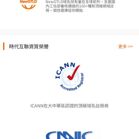
NewGTLD域名保有量在全球前列，支援國
內工信部審核通過的100+種新頂級網域註
冊。個性選擇從你開始
時代互聯資質榮譽
更多 >>
ICANN在大中華區認證的頂級域名註冊商