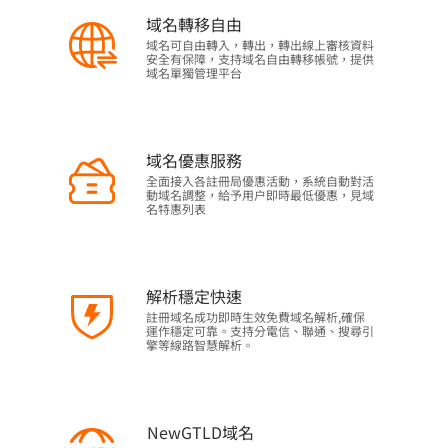
域名轉移自由
域名可自由轉入，轉出，轉出線上審核資料
安全有保障，支持域名自由轉移帳號，提供
域名單獨管理平台
域名優惠服務
全面接入各註冊局優惠活動，系統自動對活
動域名調整，給予用户即時最低優惠，見域
名特惠列表
解析穩定快速
註冊域名成功即時生效免費域名解析,確保
運作穩定可靠。支持分電信、聯通、搜尋引
擎等線路智慧解析。
NewGTLD域名