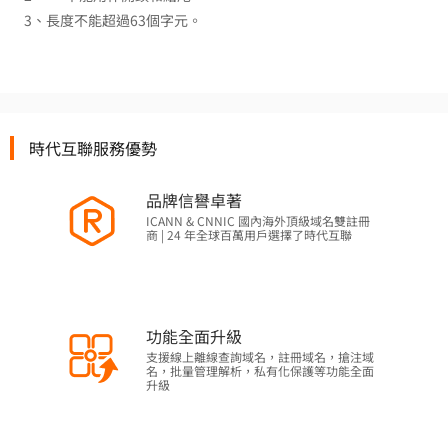
3、長度不能超過63個字元。
時代互聯服務優勢
品牌信譽卓著
ICANN & CNNIC 國內海外頂級域名雙註冊
商 | 24 年全球百萬用戶選擇了時代互聯
功能全面升級
支援線上離線查詢域名，註冊域名，搶注域
名，批量管理解析，私有化保護等功能全面
升級