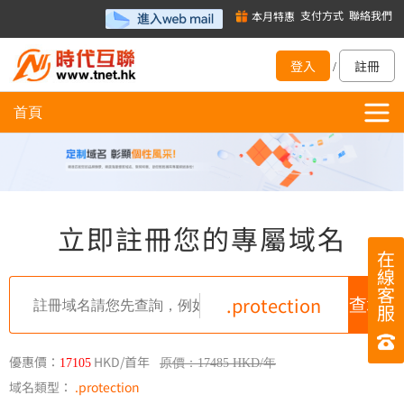
支付方式
聯絡我們
本月特惠
登入
註冊
/
首頁
立即註冊您的專屬域名
在
線
客
.protection
服
優惠價：
HKD/首年
17105
原價：17485 HKD/年
域名類型：
.protection