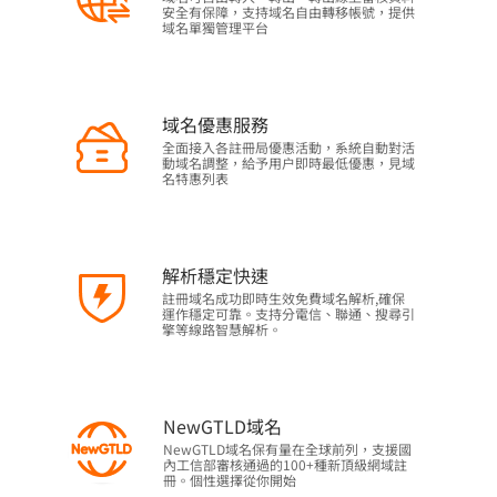
安全有保障，支持域名自由轉移帳號，提供
域名單獨管理平台
域名優惠服務
全面接入各註冊局優惠活動，系統自動對活
動域名調整，給予用户即時最低優惠，見域
名特惠列表
解析穩定快速
註冊域名成功即時生效免費域名解析,確保
運作穩定可靠。支持分電信、聯通、搜尋引
擎等線路智慧解析。
NewGTLD域名
NewGTLD域名保有量在全球前列，支援國
內工信部審核通過的100+種新頂級網域註
冊。個性選擇從你開始