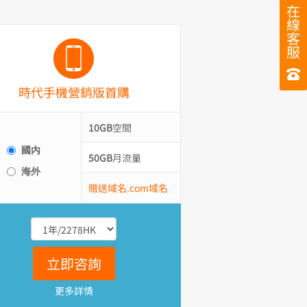
在
線
客
服
時代手機營銷版首購
10GB
空間
國內
50GB
月流量
海外
贈送域名.com域名
立即咨詢
更多詳情