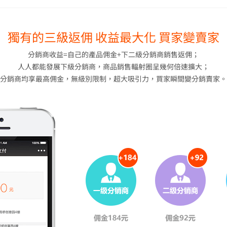
獨有的三級返佣 收益最大化 買家變賣家
分銷商收益=自己的產品佣金+下二級分銷商銷售返佣；
人人都能發展下級分銷商，商品銷售輻射圈呈幾何倍速擴大；
分銷商均享最高佣金，無級別限制，超大吸引力，買家瞬間變分銷賣家。