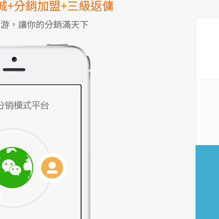
城+分銷加盟+三級返傭
下游，讓你的分銷滿天下