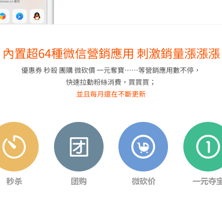
內置超64種微信營銷應用 刺激銷量漲漲漲
優惠券 秒殺 團購 微砍價 一元奪寶……等營銷應用數不停，
快速拉動粉絲消費，買買買；
並且每月還在不斷更新