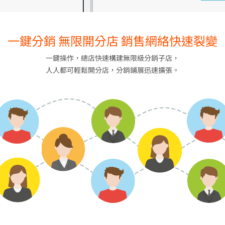
一鍵分銷 無限開分店 銷售網絡快速裂變
一鍵操作，總店快速構建無限級分銷子店，
人人都可輕鬆開分店，分銷鋪展迅速擴張。