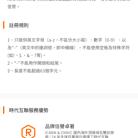
受眾。
註冊規則
1、只提供英文字母（a-z，不區分大小寫）、數字（0-9）、以
及"-"（英文中的連詞號，即中橫線），不能使用空格及特殊字符
(如!、$ 、&、?等)。
2、"-"不能用作開頭和結尾。
3、長度不能超過63個字元。
時代互聯服務優勢
品牌信譽卓著
ICANN & CNNIC 國內海外頂級域名雙註冊
商 | 24 年全球百萬用戶選擇了時代互聯