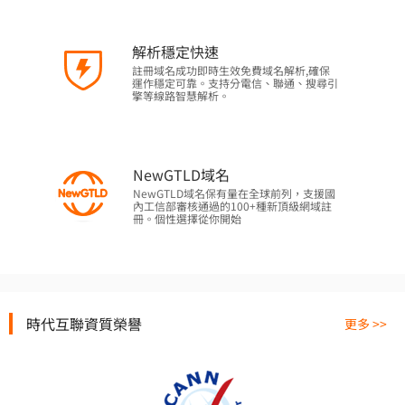
解析穩定快速
註冊域名成功即時生效免費域名解析,確保
運作穩定可靠。支持分電信、聯通、搜尋引
擎等線路智慧解析。
NewGTLD域名
NewGTLD域名保有量在全球前列，支援國
內工信部審核通過的100+種新頂級網域註
冊。個性選擇從你開始
時代互聯資質榮譽
更多 >>