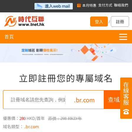
支付方式
聯絡我們
本月特惠
登入
註冊
/
首頁
立即註冊您的專屬域名
在
線
客
.br.com
服
優惠價：
HKD/首年
280
原價：298 HKD/年
域名類型：
.br.com