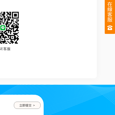
在
線
客
服
INE客服
立即提交 >