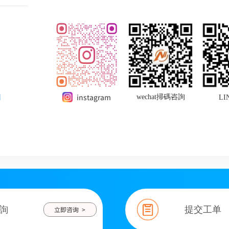
】
instagram
wechat掃碼咨詢
L
詢
提交工单
立即咨询 >