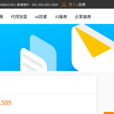
登入
註冊
882160 | 香港境外：001 302-602-1509
/
冊
代理加盟
ssl證書
AI服務
企業服務
1509