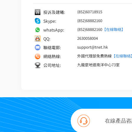
(852)60718915
投诉及建曦:
(852)68882160
Skype:
(852)68882160
【在線聯絡】
whatsApp:
2630058004
QQ:
support@tnet.hk
聯絡電郵:
外國代理部免費熱線
【在線聯絡
網絡熱線:
九龍麼地道南洋中心73室
公司地址:
在線產品咨