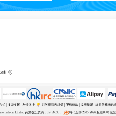
G鋪
方式
|
技術支援
|
友情鏈接
|
對該頁發表評價
|
服務條款
|
違規舉報
|
註冊服務商信
rnational Limited 商業登記號碼：35450638
，
時代互聯 2005-2026 版權所有 