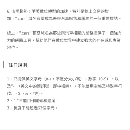
6. 市場趨勢：隨著數位轉型的加速，特別是線上交易的增
加，".cars" 域名有望成為未來汽車銷售和服務的一個重要標誌。
總之，".cars" 頂級域名為那些與汽車相關的業務提供了一個強有
力的網路工具，幫助他們在數位世界中建立強大的存在感和專業
地位。
註冊規則
1、只提供英文字母（a-z，不區分大小寫）、數字（0-9）、以
及"-"（英文中的連詞號，即中橫線），不能使用空格及特殊字符
(如!、$ 、&、?等)。
2、"-"不能用作開頭和結尾。
3、長度不能超過63個字元。