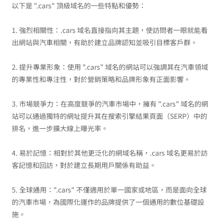
以下是 ".cars" 頂級域名的一些特點和優勢：
1. 強烈相關性：.cars 域名直接指向其主題，使訪問者一眼就能看
出網站與汽車相關，有助於建立品牌認知並吸引目標客戶群。
2. 提升專業形象：使用 ".cars" 域名的網站可以強調其在汽車領域
的專業性和專注性，對於營銷策略和品牌形象有正面影響。
3. 市場競爭力：在高度競爭的汽車市場中，擁有 ".cars" 域名的網
站可以通過獨特的網址提升其在搜索引擎結果頁面（SERP）中的
排名，進一步擴大線上曝光率。
4. 易於記憶：相對於其他更泛化的網域名稱，.cars 域名更易於訪
客記憶和回訪，對於建立長期用戶關係有助益。
5. 全球通用：".cars" 不僅適用於單一國家或地區，而是面向全球
的汽車市場，為國際化運作的品牌提供了一個通用的數位基礎設
施。