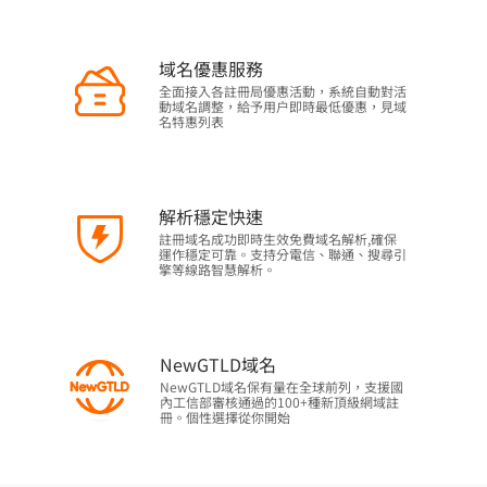
域名優惠服務
全面接入各註冊局優惠活動，系統自動對活
動域名調整，給予用户即時最低優惠，見域
名特惠列表
解析穩定快速
註冊域名成功即時生效免費域名解析,確保
運作穩定可靠。支持分電信、聯通、搜尋引
擎等線路智慧解析。
NewGTLD域名
NewGTLD域名保有量在全球前列，支援國
內工信部審核通過的100+種新頂級網域註
冊。個性選擇從你開始