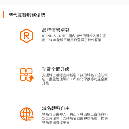
時代互聯服務優勢
品牌信譽卓著
ICANN & CNNIC 國內海外頂級域名雙註冊
商 | 24 年全球百萬用戶選擇了時代互聯
功能全面升級
支援線上離線查詢域名，註冊域名，搶注域
名，批量管理解析，私有化保護等功能全面
升級
域名轉移自由
域名可自由轉入，轉出，轉出線上審核資料
安全有保障，支持域名自由轉移帳號，提供
域名單獨管理平台