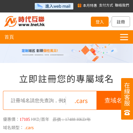
支付方式
聯絡我們
本月特惠
登入
註冊
/
首頁
立即註冊您的專屬域名
在
線
客
.cars
服
優惠價：
HKD/首年
17105
原價：17488 HKD/年
域名類型：
.cars