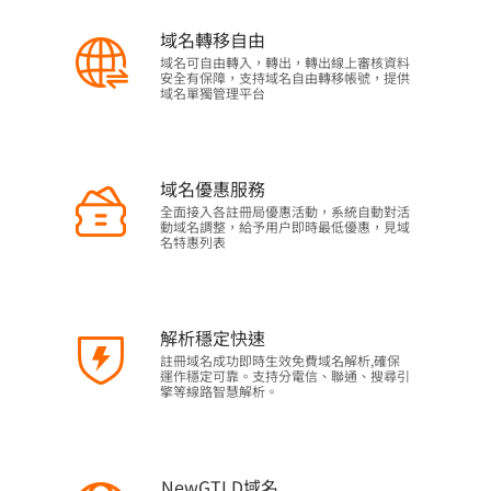
域名轉移自由
域名可自由轉入，轉出，轉出線上審核資料
安全有保障，支持域名自由轉移帳號，提供
域名單獨管理平台
域名優惠服務
全面接入各註冊局優惠活動，系統自動對活
動域名調整，給予用户即時最低優惠，見域
名特惠列表
解析穩定快速
註冊域名成功即時生效免費域名解析,確保
運作穩定可靠。支持分電信、聯通、搜尋引
擎等線路智慧解析。
NewGTLD域名