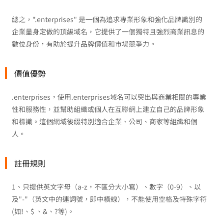
總之，".enterprises" 是一個為追求專業形象和強化品牌識別的
企業量身定做的頂級域名，它提供了一個獨特且強烈商業訊息的
數位身份，有助於提升品牌價值和市場競爭力。
價值優勢
.enterprises，使用.enterprises域名可以突出與商業相關的專業
性和服務性，並幫助組織或個人在互聯網上建立自己的品牌形象
和標識。這個網域後綴特別適合企業、公司、商家等組織和個
人。
註冊規則
1、只提供英文字母（a-z，不區分大小寫）、數字（0-9）、以
及"-"（英文中的連詞號，即中橫線），不能使用空格及特殊字符
(如!、$ 、&、?等)。