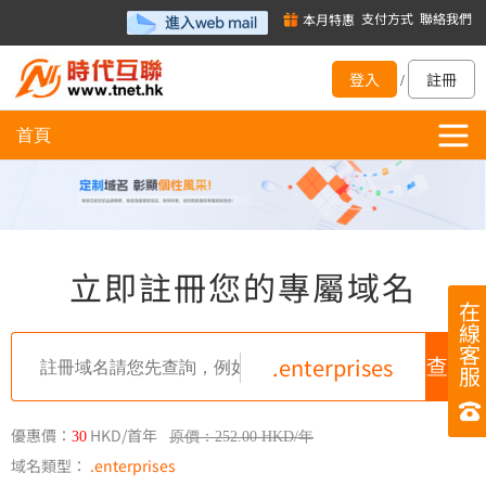
支付方式
聯絡我們
本月特惠
登入
註冊
/
首頁
立即註冊您的專屬域名
在
線
客
.enterprises
服
優惠價：
HKD/首年
30
原價：252.00 HKD/年
域名類型：
.enterprises