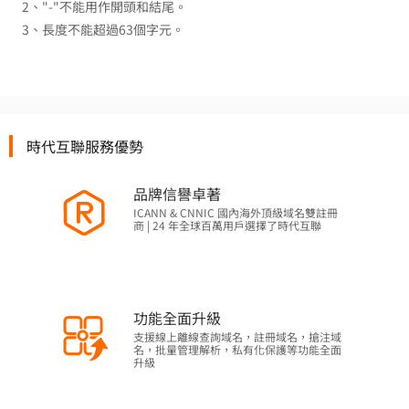
2、"-"不能用作開頭和結尾。
3、長度不能超過63個字元。
時代互聯服務優勢
品牌信譽卓著
ICANN & CNNIC 國內海外頂級域名雙註冊
商 | 24 年全球百萬用戶選擇了時代互聯
功能全面升級
支援線上離線查詢域名，註冊域名，搶注域
名，批量管理解析，私有化保護等功能全面
升級