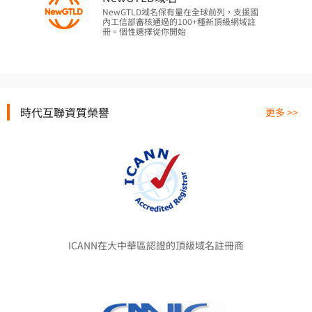
NewGTLD域名保有量在全球前列，支援國
內工信部審核通過的100+種新頂級網域註
冊。個性選擇從你開始
時代互聯資質榮譽
更多 >>
ICANN在大中華區認證的頂級域名註冊商