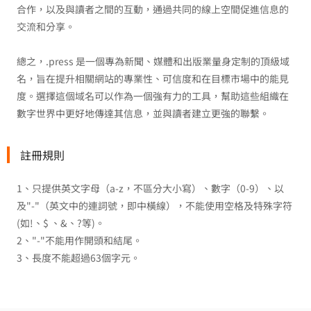
合作，以及與讀者之間的互動，通過共同的線上空間促進信息的
交流和分享。
總之，.press 是一個專為新聞、媒體和出版業量身定制的頂級域
名，旨在提升相關網站的專業性、可信度和在目標市場中的能見
度。選擇這個域名可以作為一個強有力的工具，幫助這些組織在
數字世界中更好地傳達其信息，並與讀者建立更強的聯繫。
註冊規則
1、只提供英文字母（a-z，不區分大小寫）、數字（0-9）、以
及"-"（英文中的連詞號，即中橫線），不能使用空格及特殊字符
(如!、$ 、&、?等)。
2、"-"不能用作開頭和結尾。
3、長度不能超過63個字元。