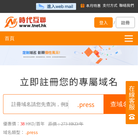
支付方式
聯絡我們
本月特惠
登入
註冊
/
首頁
立即註冊您的專屬域名
在
線
客
.press
服
優惠價：
HKD/首年
38
原價：273 HKD/年
域名類型：
.press