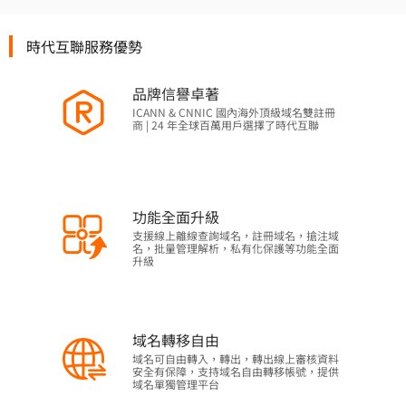
時代互聯服務優勢
品牌信譽卓著
ICANN & CNNIC 國內海外頂級域名雙註冊
商 | 24 年全球百萬用戶選擇了時代互聯
功能全面升級
支援線上離線查詢域名，註冊域名，搶注域
名，批量管理解析，私有化保護等功能全面
升級
域名轉移自由
域名可自由轉入，轉出，轉出線上審核資料
安全有保障，支持域名自由轉移帳號，提供
域名單獨管理平台