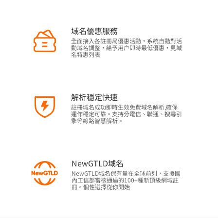
域名優惠服務
全面接入各註冊局優惠活動，系統自動對活
動域名調整，給予用户即時最低優惠，見域
名特惠列表
解析穩定快速
註冊域名成功即時生效免費域名解析,確保
運作穩定可靠。支持分電信、聯通、搜尋引
擎等線路智慧解析。
NewGTLD域名
NewGTLD域名保有量在全球前列，支援國
內工信部審核通過的100+種新頂級網域註
冊。個性選擇從你開始