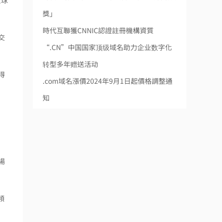
全球
獎」
時代互聯獲CNNIC認證註冊機構資質
交
“.CN”中国国家顶级域名助力企业数字化
转型多年赠送活动
得
.com域名漲價2024年9月1日起價格調整通
知
場
領