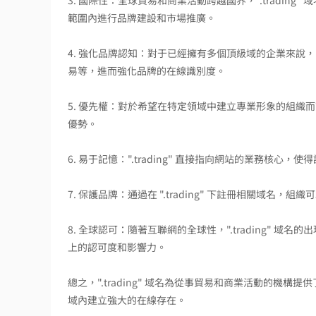
3. 國際性：全球貿易和商業活動跨越國界，".tradin
範圍內進行品牌建設和市場推廣。
4. 強化品牌認知：對于已經擁有多個頂級域的企業來說，"
易等，進而強化品牌的在線識別度。
5. 優先權：對於希望在特定領域中建立專業形象的組織而言
優勢。
6. 易于記憶：".trading" 直接指向網站的業務核心
7. 保護品牌：通過在 ".trading" 下註冊相關域
8. 全球認可：隨著互聯網的全球性，".trading"
上的認可度和影響力。
總之，".trading" 域名為從事貿易和商業活動的
域內建立強大的在線存在。