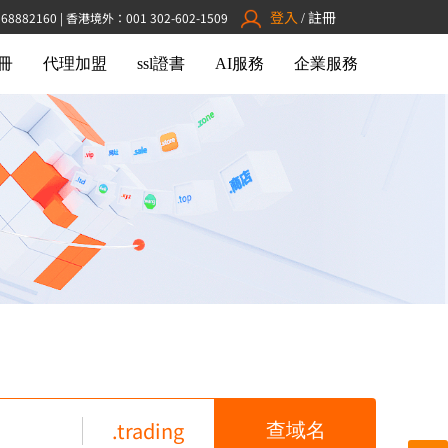
登入
註冊
882160 | 香港境外：001 302-602-1509
/
冊
代理加盟
ssl證書
AI服務
企業服務
.trading