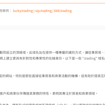
冊案例：
lucky.trading
|
vip.trading
|
666.trading
相關的活動而設立的頂級域。此域名旨在提供一種專屬的識別方式，讓從事貿易、
立更具有針對性和專業性的在線身份。以下是一些 ".trading" 域名
區分不同類型的網站，特別是那些直接從事貿易和商業活動的機構。這有助於提高互
立即向潛在客戶和商業伙伴傳達其業務的特性，表明其專注於貿易和商業領域。