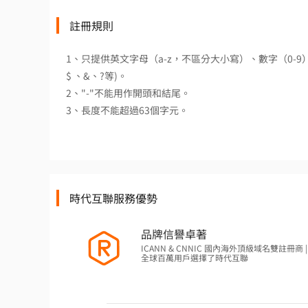
註冊規則
1、只提供英文字母（a-z，不區分大小寫）、數字（0-
$ 、&、?等)。
2、"-"不能用作開頭和結尾。
3、長度不能超過63個字元。
時代互聯服務優勢
品牌信譽卓著
ICANN & CNNIC 國內海外頂級域名雙註冊商 | 
全球百萬用戶選擇了時代互聯