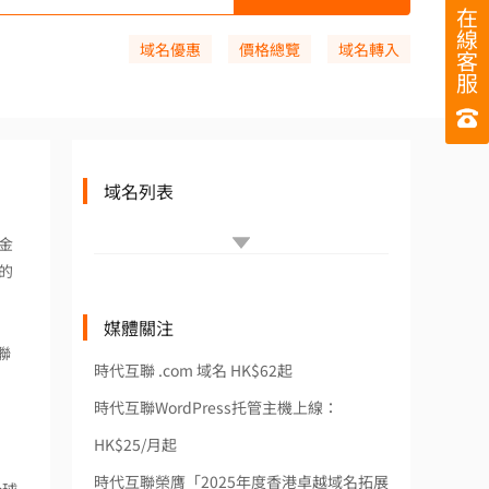
在
線
域名優惠
價格總覽
域名轉入
客
服
域名列表
金
的
媒體關注
聯
時代互聯 .com 域名 HK$62起
時代互聯WordPress托管主機上線：
HK$25/月起
時代互聯榮膺「2025年度香港卓越域名拓展