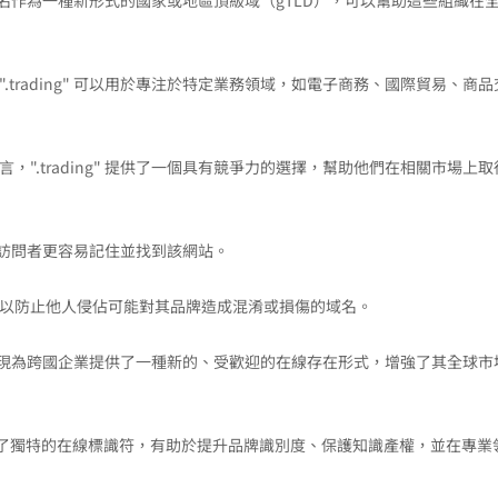
g" 域名作為一種新形式的國家或地區頂級域（gTLD），可以幫助這些組織在
.trading" 可以用於專注於特定業務領域，如電子商務、國際貿易、商品
，".trading" 提供了一個具有競爭力的選擇，幫助他們在相關市場上取
，使得訪問者更容易記住並找到該網站。
名，組織可以防止他人侵佔可能對其品牌造成混淆或損傷的域名。
 域名的出現為跨國企業提供了一種新的、受歡迎的在線存在形式，增強了其全球市
機構提供了獨特的在線標識符，有助於提升品牌識別度、保護知識產權，並在專業