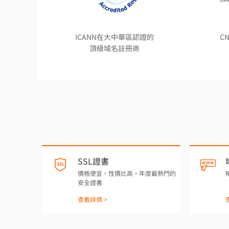
ICANN在大中華區認證的
C
頂級域名註冊商
SSL證書
價格便宜，性價比高，年度最熱門的
安全證書
查看詳情 >