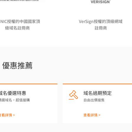
NNIC授權的中國國家頂
VerSign授權的頂級網域
級域名註冊商
註冊商
優惠推薦
域名優選特惠
域名過期預定
精選域名，超值搶購
自由出價搶售
查看詳情 >
查看詳情 >