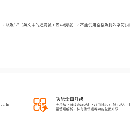
9）、以及"-"（英文中的連詞號，即中橫線），不能使用空格及特殊字符(如
功能全面升級
24 年
支援線上離線查詢域名，註冊域名，搶注域名，
量管理解析，私有化保護等功能全面升級