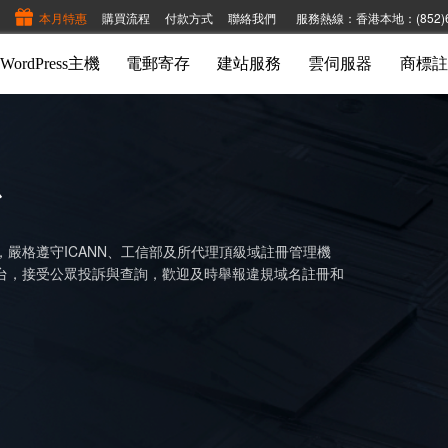
本月特惠
購買流程
付款方式
聯絡我們
服務熱線：香港本地：(852)6888
WordPress主機
電郵寄存
建站服務
雲伺服器
商標註
台
嚴格遵守ICANN、工信部及所代理頂級域註冊管理機
台，接受公眾投訴與查詢，歡迎及時舉報違規域名註冊和