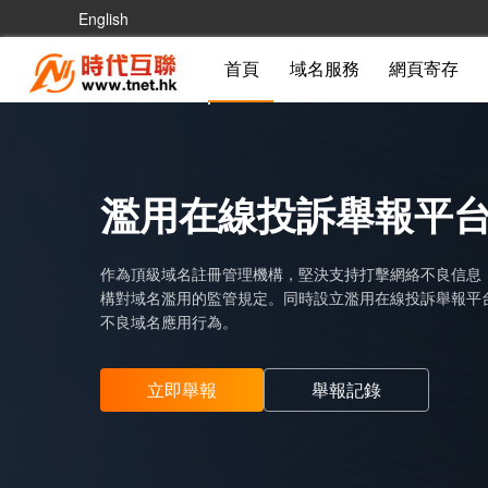
English
首頁
域名服務
網頁寄存
濫用在線投訴舉報平
作為頂級域名註冊管理機構，堅決支持打擊網絡不良信息，
構對域名濫用的監管規定。同時設立濫用在線投訴舉報平
不良域名應用行為。
立即舉報
舉報記錄