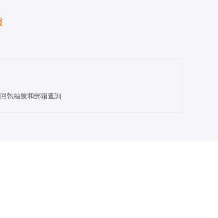
報
回執編號和郵箱查詢