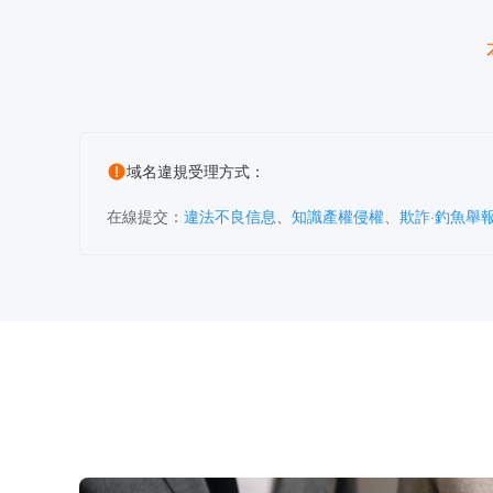
域名違規受理方式：
在線提交：
違法不良信息
、
知識產權侵權
、
欺詐·釣魚舉