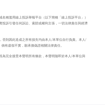
網域名稱濫用線上投訴舉報平台（以下簡稱「線上投訴平台」）
不實投訴引發任何訴訟、索賠或權利主張，一切法律責任與經濟
，否則因此造成之所有損失均由本人/本單位自行負責。本人/
，倘有虛假不實，願承擔偽證相關法律責任。
視為完全接受本聲明所有條款，本聲明隨即於本人/本單位與