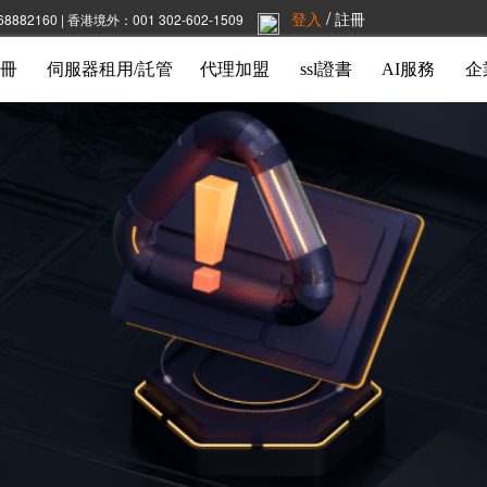
/
登入
註冊
2160 | 香港境外：001 302-602-1509
冊
伺服器租用/託管
代理加盟
ssl證書
AI服務
企