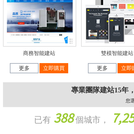
商務智能建站
雙模智能建站
更多
立即購買
更多
立即
專業團隊建站15年
您選
388
7,2
已有
個城市，