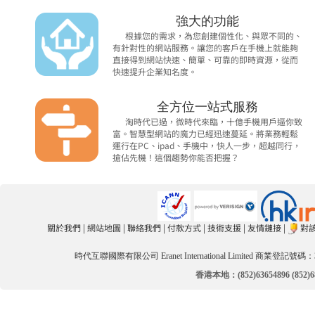
強大的功能
根據您的需求，為您創建個性化、與眾不同的、
有針對性的網站服務。讓您的客戶在手機上就能夠
直接得到網站快速、簡單、可靠的即時資源，從而
快速提升企業知名度。
全方位一站式服務
淘時代已過，微時代來臨，十億手機用戶逼你致
富。智慧型網站的魔力已經迅速蔓延。將業務輕鬆
運行在PC、ipad、手機中，快人一步，超越同行，
搶佔先機！這個趨勢你能否把握？
關於我們
|
網站地圖
|
聯絡我們
|
付款方式
|
技術支援
|
友情鏈接
|
對
時代互聯國際有限公司 Eranet International Limited 商業登記號碼：3
香港本地：(852)63654896 (852)