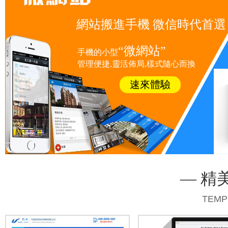
網站搬進手機 微信時代首選
“微網站”
手機的小型
管理便捷,靈活佈局,樣式隨心而換
速來體驗
— 精
TEMP