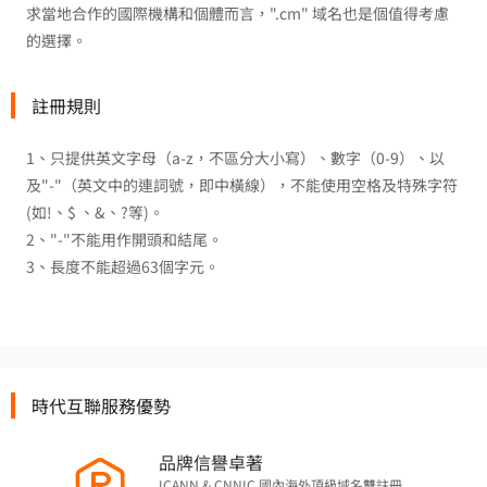
求當地合作的國際機構和個體而言，".cm" 域名也是個值得考慮
的選擇。
註冊規則
1、只提供英文字母（a-z，不區分大小寫）、數字（0-9）、以
及"-"（英文中的連詞號，即中橫線），不能使用空格及特殊字符
(如!、$ 、&、?等)。
2、"-"不能用作開頭和結尾。
3、長度不能超過63個字元。
時代互聯服務優勢
品牌信譽卓著
ICANN & CNNIC 國內海外頂級域名雙註冊