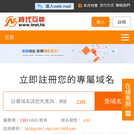
支付方式
聯絡我們
本月特惠
登入
註冊
/
首頁
立即註冊您的專屬域名
在
線
客
.cm
服
優惠價：
HKD/首年
域名類型：
.cm
1363
註冊案例：
lucky.cm
|
vip.cm
|
666.cm