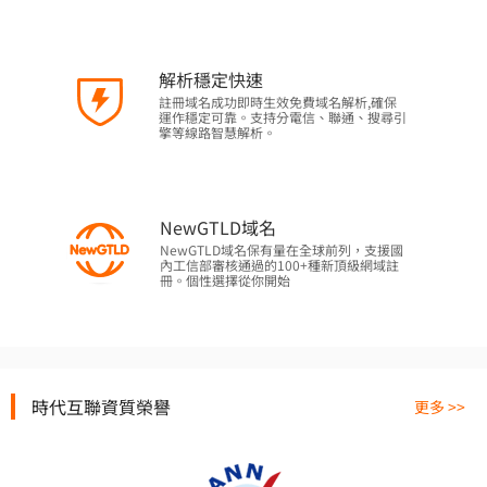
解析穩定快速
註冊域名成功即時生效免費域名解析,確保
運作穩定可靠。支持分電信、聯通、搜尋引
擎等線路智慧解析。
NewGTLD域名
NewGTLD域名保有量在全球前列，支援國
內工信部審核通過的100+種新頂級網域註
冊。個性選擇從你開始
時代互聯資質榮譽
更多 >>