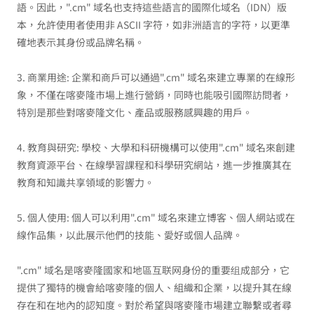
語。因此，".cm" 域名也支持這些語言的國際化域名（IDN）版
本，允許使用者使用非 ASCII 字符，如非洲語言的字符，以更準
確地表示其身份或品牌名稱。
3. 商業用途: 企業和商戶可以通過".cm" 域名來建立專業的在線形
象，不僅在喀麥隆市場上進行營銷，同時也能吸引國際訪問者，
特別是那些對喀麥隆文化、產品或服務感興趣的用戶。
4. 教育與研究: 學校、大學和科研機構可以使用".cm" 域名來創建
教育資源平台、在線學習課程和科學研究網站，進一步推廣其在
教育和知識共享領域的影響力。
5. 個人使用: 個人可以利用".cm" 域名來建立博客、個人網站或在
線作品集，以此展示他們的技能、愛好或個人品牌。
".cm" 域名是喀麥隆國家和地區互联网身份的重要组成部分，它
提供了獨特的機會給喀麥隆的個人、組織和企業，以提升其在線
存在和在地內的認知度。對於希望與喀麥隆市場建立聯繫或者尋