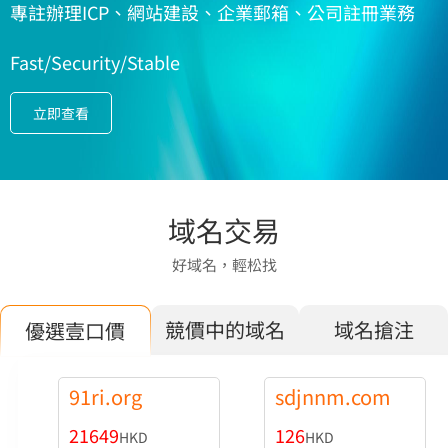
專註辦理ICP、網站建設、企業郵箱、公司註冊業務
Fast/Security/Stable
立即查看
域名交易
好域名，輕松找
競價中的域名
域名搶注
優選壹口價
91ri.org
sdjnnm.com
21649
126
HKD
HKD