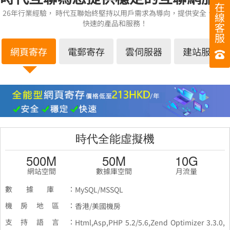
在
26年行業經驗， 時代互聯始終堅持以用戶需求為導向，提供安全、穩定
線
快速的產品和服務！
客
服
網頁寄存
電郵寄存
雲伺服器
建站服務
時代全能虛擬機
500M
50M
10G
網站空間
數據庫空間
月流量
數據庫：
MySQL/MSSQL
機房地區：
香港/美國機房
支持語言：
Html,Asp,PHP 5.2/5.6,Zend Optimizer 3.3.0,