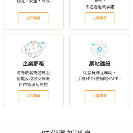
稳定，安全，高效
98%，
購買
購買
不通過退款承諾
立即購買
立即購買
查看更多
> >
企業郵箱
網站建設
海外收發暢通無阻
助您玩賺互聯網，
智能反垃圾反病毒
手機+PC+微網站+APP。
自由管理及監控
立即購買
立即購買