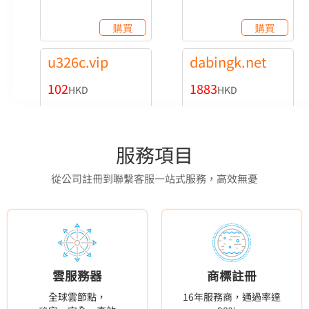
購買
購買
u326c.vip
dabingk.net
102
1883
HKD
HKD
購買
購買
服務項目
818jl.vip
btc59.com
從公司註冊到聯繫客服一站式服務，高效無憂
181
7799
HKD
HKD
購買
購買
fixweixiu.com
gxbydsk.com
雲服務器
商標註冊
197
197
HKD
HKD
全球雲節點，
16年服務商，通過率達