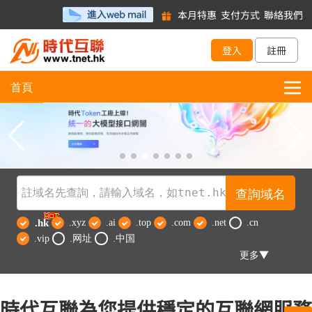
本月特惠
支付方式
聯絡我們
登入
註冊
首頁
查詢域名
.hk
.xyz
.ai
.top
.com
.net
.cn
.vip
.网址
.中国
▼
更多
時代互聯為您提供穩定的互聯網服務