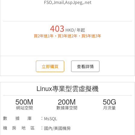
FSO,Jmail,AspJpeg,.net
403
HKD/ 年起
買2年送1年，買3年送2年，買5年送3年
立即購買
查看詳情
Linux專業型雲虛擬機
500M
200M
50G
網站空間
數據庫空間
月流量
數據庫：
MsSQL
機房地區：
國內/美國機房