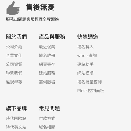
售後無憂
服務出問題客服經理全程跟進
關於我們
產品與服務
快速通道
公司介紹
最近促銷
域名轉入
企業文化
域名註冊
whois查詢
公司資質
網頁寄存
建站助手
聯繫我們
建站服務
網站模版
違規舉報
雲伺服器
域名批量查詢
Plesk控制面板
旗下品牌
常見問題
時代國際站
付款方式
時代英文站
域名相關