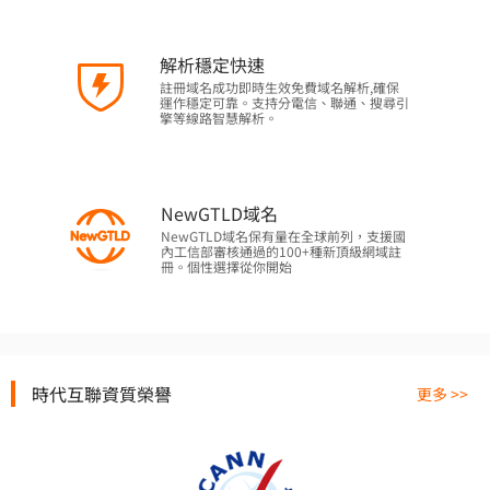
解析穩定快速
註冊域名成功即時生效免費域名解析,確保
運作穩定可靠。支持分電信、聯通、搜尋引
擎等線路智慧解析。
NewGTLD域名
NewGTLD域名保有量在全球前列，支援國
內工信部審核通過的100+種新頂級網域註
冊。個性選擇從你開始
時代互聯資質榮譽
更多 >>