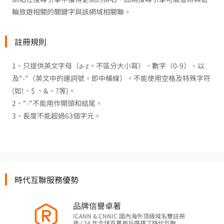
輪旅遊相關的關鍵字與該網域相關聯。
註冊規則
1、只提供英文字母（a-z，不區分大小寫）、數字（0-9）、以
及"-"（英文中的連詞號，即中橫線），不能使用空格及特殊字符
(如!、$ 、&、?等)。
2、"-"不能用作開頭和結尾。
3、長度不能超過63個字元。
時代互聯服務優勢
品牌信譽卓著
ICANN & CNNIC 國內海外頂級域名雙註冊
商 | 24 年全球百萬用戶選擇了時代互聯