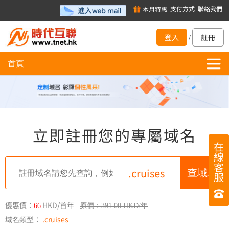
支付方式
聯絡我們
本月特惠
登入
註冊
/
首頁
立即註冊您的專屬域名
在
線
客
.cruises
服
優惠價：
HKD/首年
66
原價：391.00 HKD/年
域名類型：
.cruises