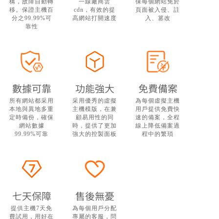
構，故障自動轉
一線廠商雲
保每個網站免於
移。保證主機百
cdn，有效的提
頁面被入侵、註
分之99.99%可
高網站打開速度
入、篡改
靠性
數據可靠
功能強大
免費備案
所有網站都采用
采用優秀的虛擬
為每個虛擬主機
本地與異地多重
主機模版，在兼
用戶提供免費快
定時備份，確保
顧易用性的同
速的備案，全程
網站數據
時，提供了更加
線上降低備案過
99.99%可靠
強大的控製面板
程中的繁瑣
七天保障
售後無憂
提供主機7天免
為每個用戶分配
費試用，用好在
專屬的客服，問