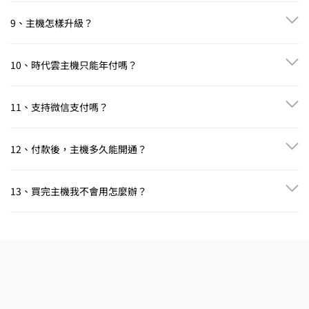
時代雲主機均配置千兆級別的防火墻，實時清洗異常流量，可以秒
解絕大多數DDoS攻擊。而配置獨立 IP的主機，穩定性和防攻擊能力
9、主機怎樣升級？
更強。
時代雲主機提供一鍵升級服務。您可在會員後臺找到需要升級的主
機，點擊「升級型號」按鈕即可實現無縫升級，升級過程不會對網
10、時代雲主機只能年付嗎？
站運行有任何不良影響。
目前包括時代雲虛擬主機在內的所有雲虛擬主機均為年付，暫不支
持月付。雲服務器、獨立服務器產品支持月付。
11、支持微信支付嗎？
我司支持支付寶付款、PayPal美元支付和網銀支付、支持微信支
付。
12、付款後，主機多久能開通？
時代雲主機均為現機，付款後，即開即用。
13、買完主機我不會用怎麼辦？
我司為用戶準備了詳盡的FAQ圖文操作教程，用戶即使無操作經驗，
參照教程也能快速上手。如教程不能解決問題，我們還配備400熱線
電話和QQ在線客服，用戶可隨時隨地聯絡客服獲取幫助。點擊查看
幫助中心
，或咨詢
在線客服。