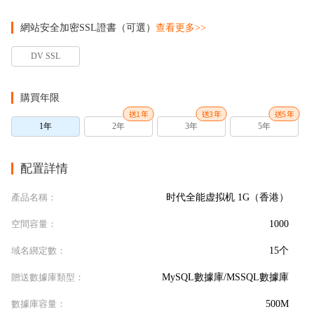
網站安全加密SSL證書（可選）
查看更多>>
DV SSL
購買年限
送1年
送3年
送5年
1年
2年
3年
5年
配置詳情
產品名稱：
时代全能虚拟机 1G（香港）
空間容量：
1000
域名綁定數：
15个
贈送數據庫類型：
MySQL數據庫/MSSQL數據庫
數據庫容量：
500M