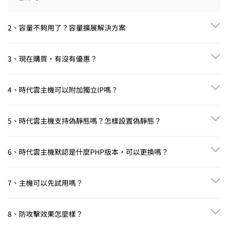
2、容量不夠用了？容量擴展解決方案
空間如需升級，你只需補一下兩個容量之間的差價，我們會返還原
容量剩余時間相應金額，免費提供協助升級，免費協助安裝原數據
3、現在購買，有沒有優惠？
到新空間。
一次性訂購 2年，送1年。一次性訂購 3年，送2年。一次性訂購 5
年，送3年。 （除Jsp專業型雲虛擬機）
4、時代雲主機可以附加獨立IP嗎？
時代雲主機用戶共享1個IP，用戶數量嚴格控製在50個以內。支持附
加獨立IP，如有需要，請聯系
在線客服
購買，收費標準為 600元/個/
5、時代雲主機支持偽靜態嗎？怎樣設置偽靜態？
年。
我司所有主機均完美兼容Rewrite偽靜態規則，而且設置方法非常簡
單。我們為用戶製作了詳盡的圖文教程，請點擊查看 WordPress偽
6、時代雲主機默認是什麼PHP版本，可以更換嗎？
靜態設置方法，Discuz偽靜態設置方法。
時代雲主機為了安全起見默認安裝的是 PHP8.0版本。8.0版本可在
雲主機管理面板中的「更改設置」裏自助更換到 PHP5.6或 7.0版
7、主機可以先試用嗎？
本；如需5.2/5.3PHP版本，則需提交服務單，由技術人員重新配
置。
我司提供主機免費七天試用服務。
8、防攻擊效果怎麼樣？