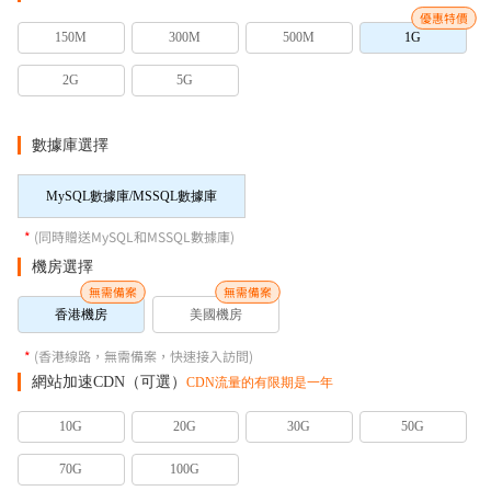
優惠特價
150M
300M
500M
1G
2G
5G
數據庫選擇
MySQL數據庫/MSSQL數據庫
*
(同時贈送MySQL和MSSQL數據庫)
機房選擇
無需備案
無需備案
香港機房
美國機房
*
(香港線路，無需備案，快速接入訪問)
網站加速CDN（可選）
CDN流量的有限期是一年
10G
20G
30G
50G
70G
100G