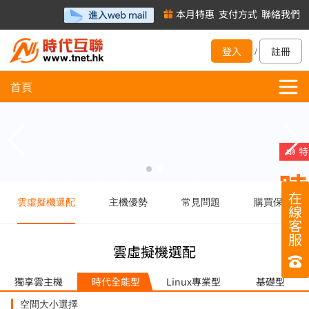
本月特惠
支付方式
聯絡我們
登入
註冊
/
首頁
在
雲虛擬機選配
主機優勢
常見問題
購買保障
線
客
服
雲虛擬機選配
獨享雲主機
時代全能型
Linux專業型
基礎型
空間大小選擇