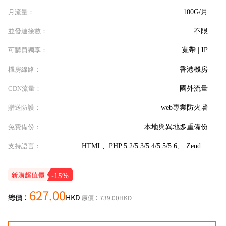
月流量：
100G/月
並發連接數：
不限
可購買獨享：
寬帶 | IP
機房線路：
香港機房
CDN流量：
國外流量
贈送防護：
web專業防火墻
免費備份：
本地與異地多重備份
支持語言：
HTML、PHP 5.2/5.3/5.4/5.5/5.6、 Zend Optimizer 3.3.0、 FSO、Jmail
-15%
627.00
總價：
HKD
原價：
739.00
HKD