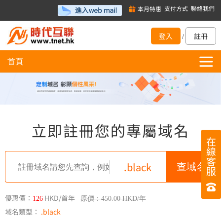
支付方式
聯絡我們
本月特惠
登入
註冊
/
首頁
立即註冊您的專屬域名
在
線
客
.black
服
優惠價：
HKD/首年
126
原價：450.00 HKD/年
域名類型：
.black