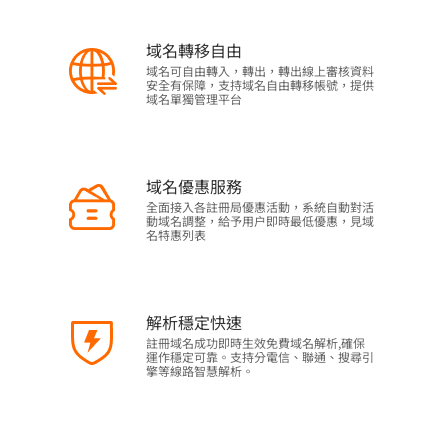
域名轉移自由
域名可自由轉入，轉出，轉出線上審核資料
安全有保障，支持域名自由轉移帳號，提供
域名單獨管理平台
域名優惠服務
全面接入各註冊局優惠活動，系統自動對活
動域名調整，給予用户即時最低優惠，見域
名特惠列表
解析穩定快速
註冊域名成功即時生效免費域名解析,確保
運作穩定可靠。支持分電信、聯通、搜尋引
擎等線路智慧解析。