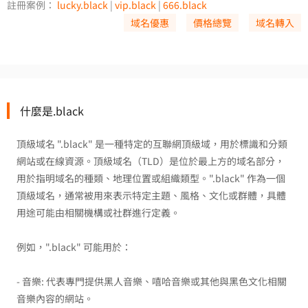
註冊案例：
lucky.black
|
vip.black
|
666.black
域名優惠
價格總覽
域名轉入
什麼是.black
頂級域名 ".black" 是一種特定的互聯網頂級域，用於標識和分類
網站或在線資源。頂級域名（TLD）是位於最上方的域名部分，
用於指明域名的種類、地理位置或組織類型。".black" 作為一個
頂級域名，通常被用來表示特定主題、風格、文化或群體，具體
用途可能由相關機構或社群進行定義。
例如，".black" 可能用於：
- 音樂: 代表專門提供黑人音樂、嘻哈音樂或其他與黑色文化相關
音樂內容的網站。