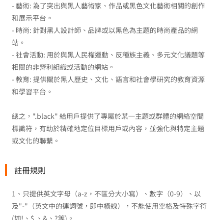
- 藝術: 為了突出與黑人藝術家、作品或黑色文化藝術相關的創作
和展示平台。
- 時尚: 針對黑人設計師、品牌或以黑色為主題的時尚產品的網
站。
- 社會活動: 用於與黑人民權運動、反種族主義、多元文化議題等
相關的非營利組織或活動的網站。
- 教育: 提供關於黑人歷史、文化、語言和社會學研究的教育資源
和學習平台。
總之，".black" 給用戶提供了專屬於某一主題或群體的網絡空間
標識符，有助於精確地定位目標用戶或內容，並強化與特定主題
或文化的聯繫。
註冊規則
1、只提供英文字母（a-z，不區分大小寫）、數字（0-9）、以
及"-"（英文中的連詞號，即中橫線），不能使用空格及特殊字符
(如!、$ 、&、?等)。