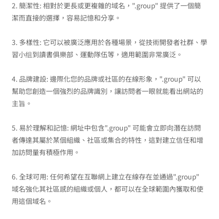
2. 簡潔性: 相對於更長或更複雜的域名，".group" 提供了一個簡
潔而直接的選擇，容易記憶和分享。
3. 多樣性: 它可以被廣泛應用於各種場景，從技術開發者社群、學
習小组到讀書俱樂部、運動隊伍等，適用範圍非常廣泛。
4. 品牌建設: 邊際化您的品牌或社區的在線形象，".group" 可以
幫助您創造一個強烈的品牌識別，讓訪問者一眼就能看出網站的
主旨。
5. 易於理解和記憶: 網址中包含".group" 可能會立即向潛在訪問
者傳達其屬於某個組織、社區或集合的特性，這對建立信任和增
加訪問量有積極作用。
6. 全球可用: 任何希望在互聯網上建立在線存在並通過".group"
域名強化其社區感的組織或個人，都可以在全球範圍內獲取和使
用這個域名。