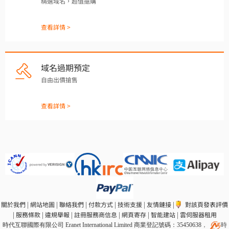
精選域名，超值搶購
查看詳情 >
域名過期預定
自由出價搶售
查看詳情 >
關於我們
|
網站地圖
|
聯絡我們
|
付款方式
|
技術支援
|
友情鏈接
|
對該頁發表評價
|
服務條款
|
違規舉報
|
註冊服務商信息
|
網頁寄存
|
智能建站
|
雲伺服器租用
時代互聯國際有限公司 Eranet International Limited 商業登記號碼：35450638
，
時