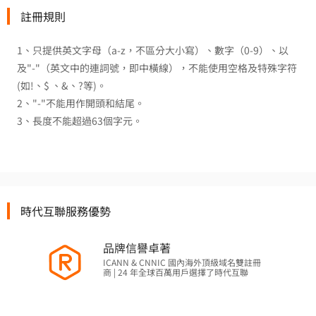
註冊規則
1、只提供英文字母（a-z，不區分大小寫）、數字（0-9）、以
及"-"（英文中的連詞號，即中橫線），不能使用空格及特殊字符
(如!、$ 、&、?等)。
2、"-"不能用作開頭和結尾。
3、長度不能超過63個字元。
時代互聯服務優勢
品牌信譽卓著
ICANN & CNNIC 國內海外頂級域名雙註冊
商 | 24 年全球百萬用戶選擇了時代互聯