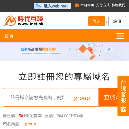
支付方式
聯絡我們
本月特惠
登入
註冊
/
首頁
立即註冊您的專屬域名
在
線
客
.group
服
優惠價：
HKD/首年
50
原價：204.00 HKD/年
域名類型：
.group