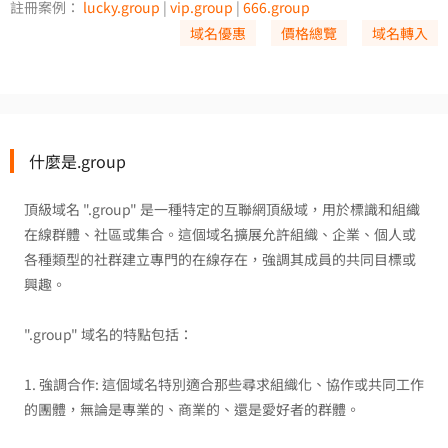
註冊案例：
lucky.group
|
vip.group
|
666.group
域名優惠
價格總覽
域名轉入
什麼是.group
頂級域名 ".group" 是一種特定的互聯網頂級域，用於標識和組織
在線群體、社區或集合。這個域名擴展允許組織、企業、個人或
各種類型的社群建立專門的在線存在，強調其成員的共同目標或
興趣。
".group" 域名的特點包括：
1. 強調合作: 這個域名特別適合那些尋求組織化、協作或共同工作
的團體，無論是專業的、商業的、還是愛好者的群體。