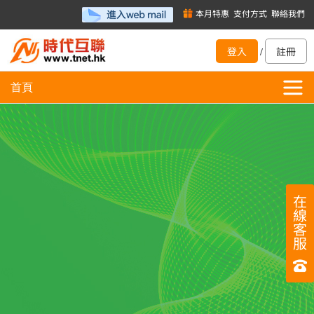
本月特惠
支付方式
聯絡我們
登入
註冊
/
首頁
在
線
客
服