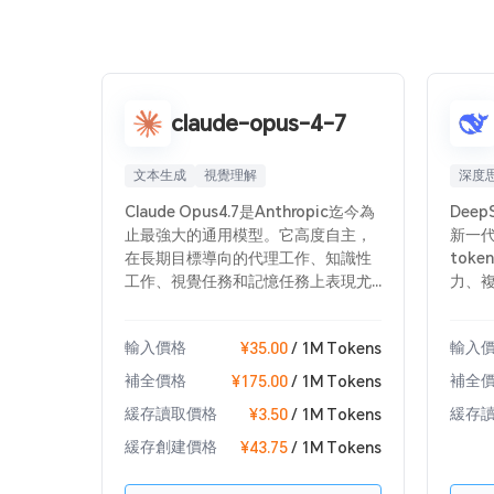
claude-opus-4-7
文本生成
視覺理解
深度
Claude Opus4.7是Anthropic迄今為
Deep
止最強大的通用模型。它高度自主，
新一代
在長期目標導向的代理工作、知識性
toke
工作、視覺任務和記憶任務上表現尤
力、
為出色。Claude Opus 4.7支持1M
源領
token的上下文窗口、128k最大輸出
型。在
輸入價格
輸入
¥35.00
/ 1M Tokens
token、自適應思維，並提供與
現突出
Claude Opus 4.6相同的一套工具和平
Cod
補全價格
補全
¥175.00
/ 1M Tokens
台功能。
析等
緩存讀取價格
緩存
¥3.50
/ 1M Tokens
理強
質量
緩存創建價格
¥43.75
/ 1M Tokens
用。