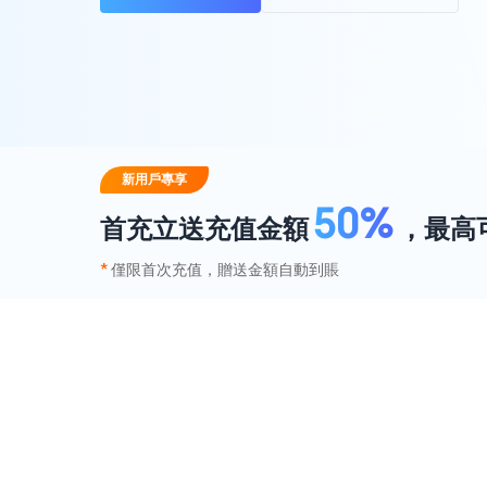
新用戶專享
50%
首充立送充值金額
，
最高
*
僅限首次充值，贈送金額自動到賬