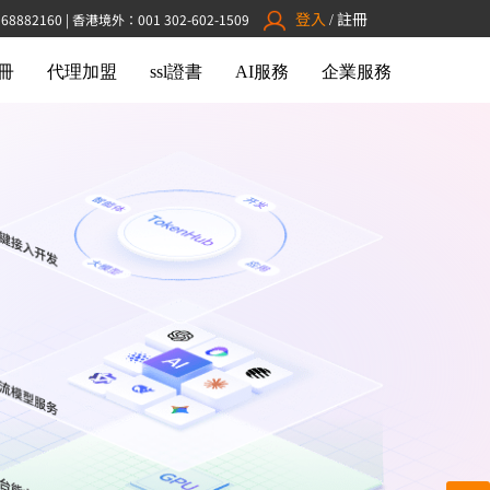
登入
註冊
882160 | 香港境外：001 302-602-1509
/
冊
代理加盟
ssl證書
AI服務
企業服務