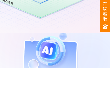
在
線
客
服