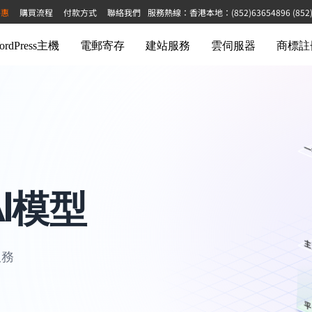
特惠
購買流程
付款方式
聯絡我們
服務熱線：香港本地：(852)63654896 (852)68
ordPress主機
電郵寄存
建站服務
雲伺服器
商標註
I模型
服務