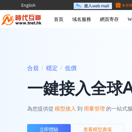
English
本月
首頁
域名服務
網頁寄存
W
合規
穩定
低價
/
/
一鍵接入全球A
為您提供從
模型接入
到
用量管理
的一站式
立即體驗
查看模型廣場