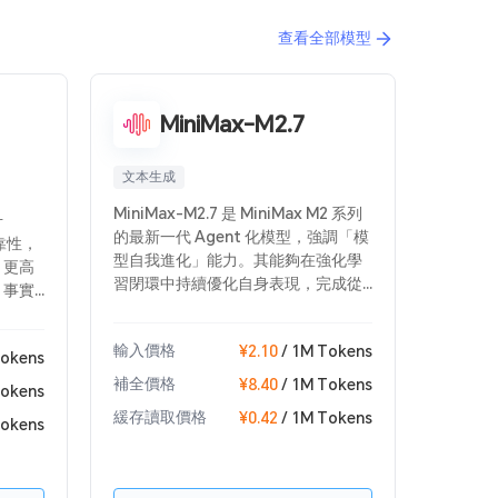
查看全部模型
MiniMax-M2.7
文本生成
深度思
MiniMax-M2.7 是 MiniMax M2 系列
Kimi 
升
的最新一代 Agent 化模型，強調「模
型，具
可靠性，
型自我進化」能力。其能夠在強化學
力，指
、更高
習閉環中持續優化自身表現，完成從
升，同
、事實
數據處理、實驗運行到結果分析的全
入，思
件工程
流程任務。其在長程任務執行、工具
Agent
針對需
輸入價格
輸入價
¥2.10
/ 1M Tokens
調用及多智能體協作方面具備穩定性
Tokens
工具並
與高遵循率，適用於複雜生產力場
作流進
補全價格
補全價
¥8.40
/ 1M Tokens
Tokens
景。
緩存讀取價格
緩存讀
¥0.42
/ 1M Tokens
Tokens