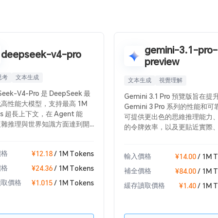
gemini-3.1-pro-
deepseek-v4-pro
preview
思考
文本生成
文本生成
視覺理解
Seek-V4-Pro 是 DeepSeek 最
Gemini 3.1 Pro 預覽版旨在提
高性能大模型，支持最高 1M
Gemini 3 Pro 系列的性能和
ns 超長上下文，在 Agent 能
可提供更出色的思維推理能力
複雜推理與世界知識方面達到開
的令牌效率，以及更貼近實際
先水平，並可比肩頂級閉源模
一致性更強的體驗。它針對軟
數學、STEM 與代碼任務中表
行為和可用性進行了優化，還
價格
¥12.18
/ 1M Tokens
，尤其適用於 Agentic
輸入價格
¥14.00
/ 1M 
要在真實世界領域中精確使用
ing、複雜決策、多輪長上下文分
價格
可靠執行多步操作的智能體工
¥24.36
/ 1M Tokens
補全價格
¥84.00
/ 1M 
場景。支持思考模式，可調節推
行了優化。
讀取價格
¥1.015
/ 1M Tokens
度以提升複雜任務表現，適合對
緩存讀取價格
¥1.40
/ 1M 
與穩定性要求極高的生產級應