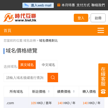
本月特惠
支付方式
聯絡我們
登入
註冊
/
首頁
您當前的位置:
域名註冊
>
域名價格對比
域名價格總覽
英文域名
中文域名
选择域名:
在
線
客
服
所有域名
新註價格
續費價格
轉入價格
.com
109
HKD / 首年
140
HKD / 年
140
HKD / 年