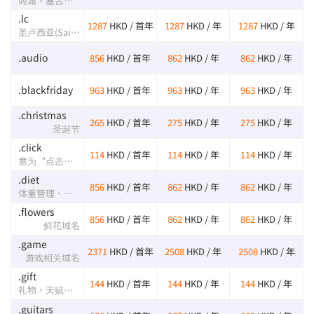
商城，塞舌尔(Seychelles)国家域名
.lc
1287
HKD / 首年
1287
HKD / 年
1287
HKD / 年
圣卢西亚(Saint Lucia)岛国的国家域名
.audio
856
HKD / 首年
862
HKD / 年
862
HKD / 年
.blackfriday
963
HKD / 首年
963
HKD / 年
963
HKD / 年
.christmas
265
HKD / 首年
275
HKD / 年
275
HKD / 年
圣诞节
.click
114
HKD / 首年
114
HKD / 年
114
HKD / 年
意为“点击可得”，适用于品牌市场推广活动
.diet
856
HKD / 首年
862
HKD / 年
862
HKD / 年
体重管理、健康饮食相关域名
.flowers
856
HKD / 首年
862
HKD / 年
862
HKD / 年
鲜花域名
.game
2371
HKD / 首年
2508
HKD / 年
2508
HKD / 年
游戏相关域名
.gift
144
HKD / 首年
144
HKD / 年
144
HKD / 年
礼物，天赋，赠品，礼品
.guitars