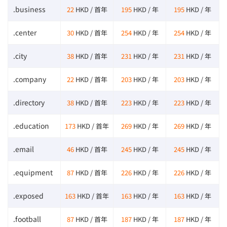
.business
22
HKD / 首年
195
HKD / 年
195
HKD / 年
.center
30
HKD / 首年
254
HKD / 年
254
HKD / 年
.city
38
HKD / 首年
231
HKD / 年
231
HKD / 年
.company
22
HKD / 首年
203
HKD / 年
203
HKD / 年
.directory
38
HKD / 首年
223
HKD / 年
223
HKD / 年
.education
173
HKD / 首年
269
HKD / 年
269
HKD / 年
.email
46
HKD / 首年
245
HKD / 年
245
HKD / 年
.equipment
87
HKD / 首年
226
HKD / 年
226
HKD / 年
.exposed
163
HKD / 首年
163
HKD / 年
163
HKD / 年
.football
87
HKD / 首年
187
HKD / 年
187
HKD / 年