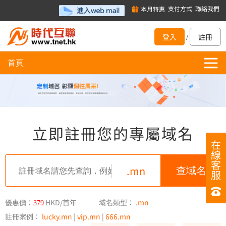
支付方式
聯絡我們
本月特惠
登入
註冊
/
首頁
立即註冊您的專屬域名
在
線
客
.mn
服
優惠價：
HKD/首年
域名類型：
.mn
379
註冊案例：
lucky.mn
|
vip.mn
|
666.mn