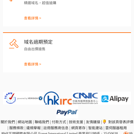
精選域名，超值搶購
查看詳情 >
域名過期預定
自由出價搶售
查看詳情 >
關於我們
|
網站地圖
|
聯絡我們
|
付款方式
|
技術支援
|
友情鏈接
|
對該頁發表評價
|
服務條款
|
違規舉報
|
註冊服務商信息
|
網頁寄存
|
智能建站
|
雲伺服器租用
時代互聯國際有限公司 Eranet International Limited 商業登記號碼：35450638
，
時