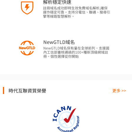
解析穩定快速
註冊域名成功即時生效免費域名解析,確保
運作穩定可靠。支持分電信、聯通、搜尋引
擎等線路智慧解析。
NewGTLD域名
NewGTLD域名保有量在全球前列，支援國
內工信部審核通過的100+種新頂級網域註
冊。個性選擇從你開始
時代互聯資質榮譽
更多 >>