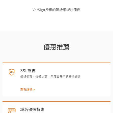
VerSign授權的頂級網域註冊商
優惠推薦
SSL證書
價格便宜，性價比高，年度最熱門的安全證書
查看詳情 >
域名優選特惠