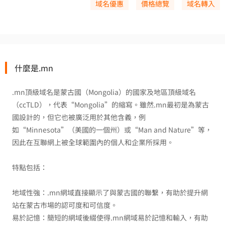
域名優惠
價格總覽
域名轉入
什麼是.mn
.mn頂級域名是蒙古國（Mongolia）的國家及地區頂級域名
（ccTLD），代表“Mongolia”的縮寫。雖然.mn最初是為蒙古
國設計的，但它也被廣泛用於其他含義，例
如“Minnesota”（美國的一個州）或“Man and Nature”等，
因此在互聯網上被全球範圍內的個人和企業所採用。
特點包括：
地域性強：.mn網域直接顯示了與蒙古國的聯繫，有助於提升網
站在蒙古市場的認可度和可信度。
易於記憶：簡短的網域後綴使得.mn網域易於記憶和輸入，有助