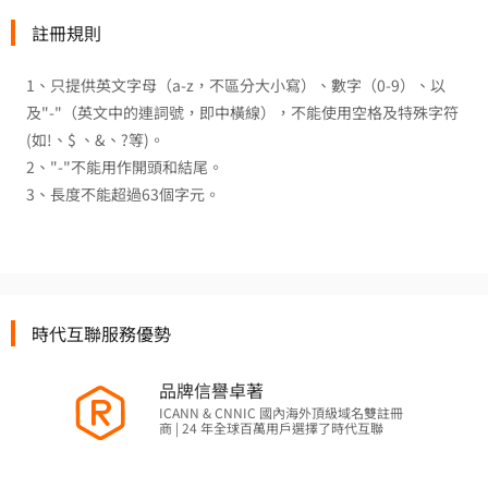
註冊規則
1、只提供英文字母（a-z，不區分大小寫）、數字（0-9）、以
及"-"（英文中的連詞號，即中橫線），不能使用空格及特殊字符
(如!、$ 、&、?等)。
2、"-"不能用作開頭和結尾。
3、長度不能超過63個字元。
時代互聯服務優勢
品牌信譽卓著
ICANN & CNNIC 國內海外頂級域名雙註冊
商 | 24 年全球百萬用戶選擇了時代互聯