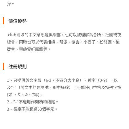
择。
價值優勢
.club網域的中文意思是俱樂部，也可以被理解爲會所、社團或夜
總會，同時也可以代表組織、幫派、協會、小圈子、粉絲團、後
援會、興趣愛好團體等。
註冊規則
1、只提供英文字母（a-z，不區分大小寫）、數字（0-9）、以
及"-"（英文中的連詞號，即中橫線），不能使用空格及特殊字符
(如!、$ 、&、?等)。
2、"-"不能用作開頭和結尾。
3、長度不能超過63個字元。