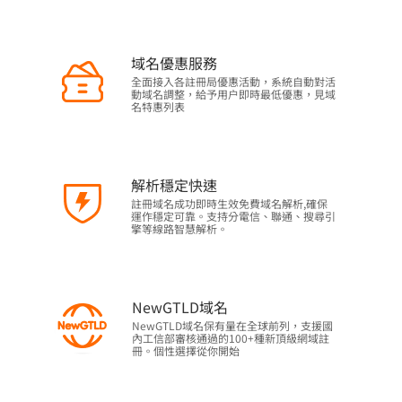
域名優惠服務
全面接入各註冊局優惠活動，系統自動對活
動域名調整，給予用户即時最低優惠，見域
名特惠列表
解析穩定快速
註冊域名成功即時生效免費域名解析,確保
運作穩定可靠。支持分電信、聯通、搜尋引
擎等線路智慧解析。
NewGTLD域名
NewGTLD域名保有量在全球前列，支援國
內工信部審核通過的100+種新頂級網域註
冊。個性選擇從你開始