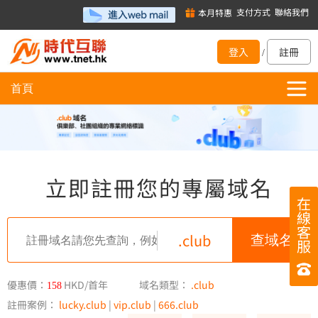
支付方式
聯絡我們
本月特惠
登入
註冊
/
首頁
立即註冊您的專屬域名
在
線
客
.club
服
優惠價：
HKD/首年
域名類型：
.club
158
註冊案例：
lucky.club
|
vip.club
|
666.club