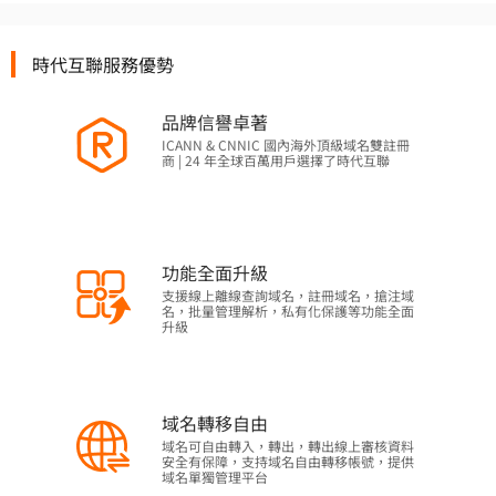
時代互聯服務優勢
品牌信譽卓著
ICANN & CNNIC 國內海外頂級域名雙註冊
商 | 24 年全球百萬用戶選擇了時代互聯
功能全面升級
支援線上離線查詢域名，註冊域名，搶注域
名，批量管理解析，私有化保護等功能全面
升級
域名轉移自由
域名可自由轉入，轉出，轉出線上審核資料
安全有保障，支持域名自由轉移帳號，提供
域名單獨管理平台