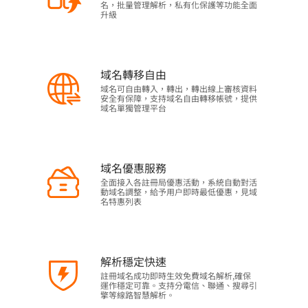
名，批量管理解析，私有化保護等功能全面
升級
域名轉移自由
域名可自由轉入，轉出，轉出線上審核資料
安全有保障，支持域名自由轉移帳號，提供
域名單獨管理平台
域名優惠服務
全面接入各註冊局優惠活動，系統自動對活
動域名調整，給予用户即時最低優惠，見域
名特惠列表
解析穩定快速
註冊域名成功即時生效免費域名解析,確保
運作穩定可靠。支持分電信、聯通、搜尋引
擎等線路智慧解析。