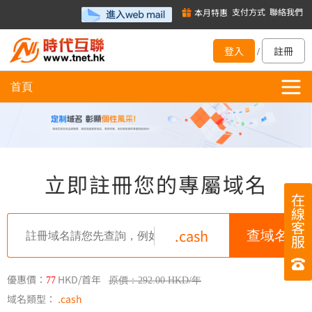
支付方式
聯絡我們
本月特惠
登入
註冊
/
首頁
立即註冊您的專屬域名
在
線
客
.cash
服
優惠價：
HKD/首年
77
原價：292.00 HKD/年
域名類型：
.cash