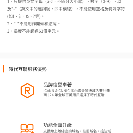
1、只提供英文字母（a-z，不區分大小寫）、數字（0-9）、以
及"-"（英文中的連詞號，即中橫線），不能使用空格及特殊字符
(如!、$ 、&、?等)。
2、"-"不能用作開頭和結尾。
3、長度不能超過63個字元。
時代互聯服務優勢
品牌信譽卓著
ICANN & CNNIC 國內海外頂級域名雙註冊
商 | 24 年全球百萬用戶選擇了時代互聯
功能全面升級
支援線上離線查詢域名，註冊域名，搶注域