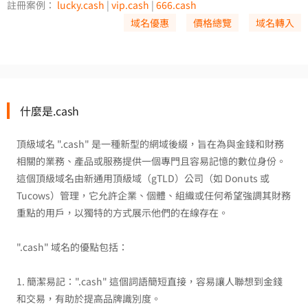
註冊案例：
lucky.cash
|
vip.cash
|
666.cash
域名優惠
價格總覽
域名轉入
什麼是.cash
頂級域名 ".cash" 是一種新型的網域後綴，旨在為與金錢和財務
相關的業務、產品或服務提供一個專門且容易記憶的數位身份。
這個頂級域名由新通用頂級域（gTLD）公司（如 Donuts 或
Tucows）管理，它允許企業、個體、組織或任何希望強調其財務
重點的用戶，以獨特的方式展示他們的在線存在。
".cash" 域名的優點包括：
1. 簡潔易記：".cash" 這個詞語簡短直接，容易讓人聯想到金錢
和交易，有助於提高品牌識別度。