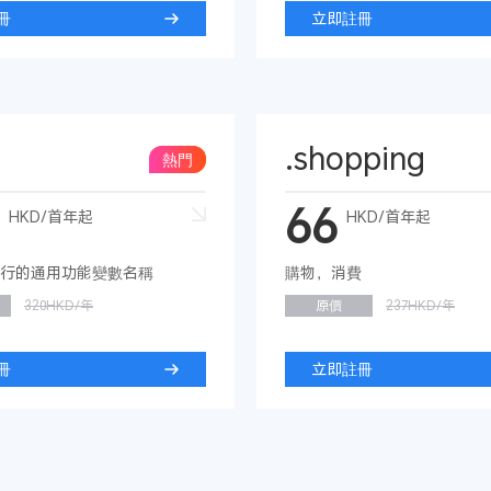
冊
立即註冊
.shopping
熱門
66
HKD/首年起
HKD/首年起
行的通用功能變數名稱
購物，消費
320HKD/年
原價
237HKD/年
冊
立即註冊