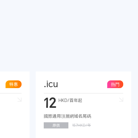
.icu
特惠
熱門
12
HKD/首年起
國際通用頂層網域名尾碼
原價
157HKD/年