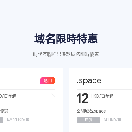
域名限時特惠
時代互聯推出多款域名限時優惠
.space
熱門
12
D/首年起
HKD/首年起
優選
空間域名.space
149.00HKD/年
原價
141HKD/年