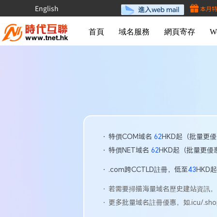
English
本月
首頁
域名服務
網頁寄存
W
特價COM域名
62
HKD起（批量更
特價NET域名
62
HKD起（批量更優
.com跨CCTLD註冊，低至
43
HKD
若需要掃描海量域名歷史建站資訊，
更多批量域名註冊優惠，如.icu/.sho