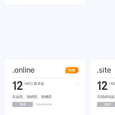
.online
.site
特惠
12
12
HKD/首年起
HK
在線的，聯網的，聯機的
互聯網站點
原價
135HKD/年
原價