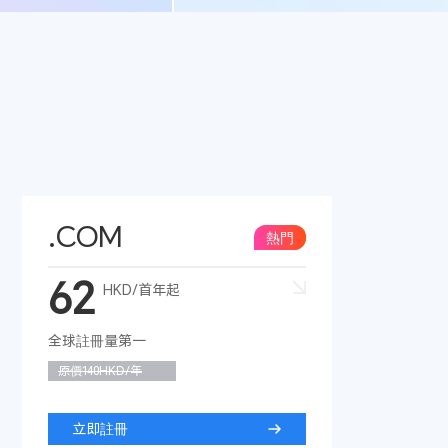
.COM
熱門
62
HKD/首年起
全球註冊量第一
原價140HKD/年
立即註冊