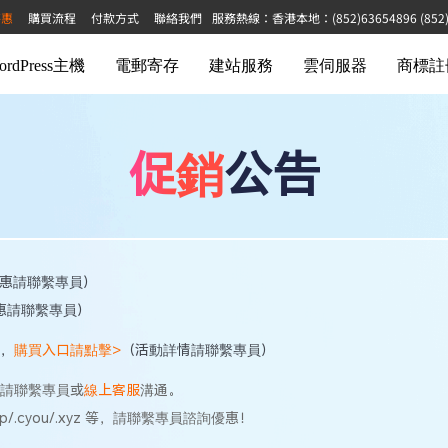
特惠
購買流程
付款方式
聯絡我們
服務熱線：香港本地：(852)63654896 (852)68
ordPress主機
電郵寄存
建站服務
雲伺服器
商標註
促銷
公告
優惠請聯繫專員）
惠請聯繫專員）
起，
購買入口請點擊>
（活動詳情請聯繫專員）
請聯繫專員或
線上客服
溝通。
p/.cyou/.xyz 等，請聯繫專員諮詢優惠！