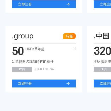
立即註冊
立即註
.group
.中国
特惠
50
320
HKD/首年起
功能變數名稱新時代的標杆
全球廣泛流
原價
204.00HKD/年
原價
立即註冊
立即註