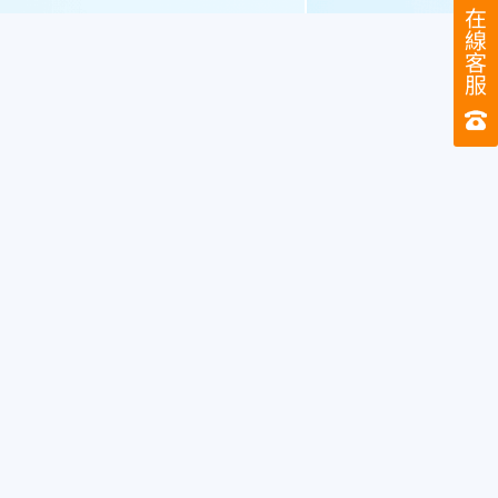
在
線
客
服