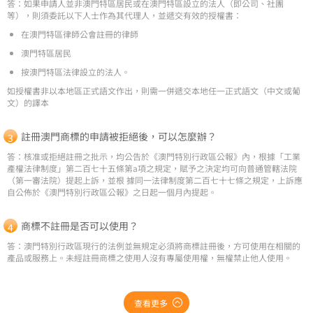
答：如果申請人並非澳門特區居民或在澳門特區設立的法人（即公司、社團
等），則須委託以下人士作為其代理人，並遞交有效的授權書：
在澳門特區律師公會註冊的律師
澳門特區居民
按澳門特區法律設立的法人。
如授權書非以本地區正式語文作出，則需一併遞交本地任一正式語文（中文或葡
文）的譯本
註冊澳門商標的申請被拒絕後，可以怎麼辦？
答：核准或拒絕註冊之批示，均公告於《澳門特別行政區公報》內，根據「工業
產權法律制度」第二百七十五條第a項之規定，賦予之決定均可向普通管轄法院
（第一審法院）提起上訴，並根 據同一法律制度第二百七十七條之規定，上訴應
自公佈於《澳門特別行政區公報》之日起一個月內提起。
商標不註冊是否可以使用？
答：澳門特別行政區現行的法例並無規定必須將商標註冊後，方可使用在相關的
產品或服務上。未經註冊商標之使用人沒有專屬使用權，無權禁止他人使用。
查看更多