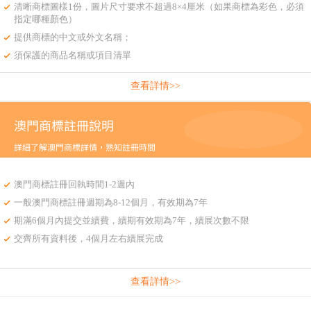
清晰商標圖樣1份，圖片尺寸要求不超過8×4厘米（如果商標為彩色，必須
指定哪種顏色）
提供商標的中文或外文名稱；
須保護的商品名稱或項目清單
查看詳情>>
澳門商標註冊說明
詳細了解澳門商標詳情，熟知註冊時間
澳門商標註冊回執時間1-2週內
一般澳門商標註冊週期為8-12個月，有效期為7年
期滿6個月內提交並續費，續期有效期為7年，續展次數不限
交齊所有資料後，4個月左右續展完成
查看詳情>>