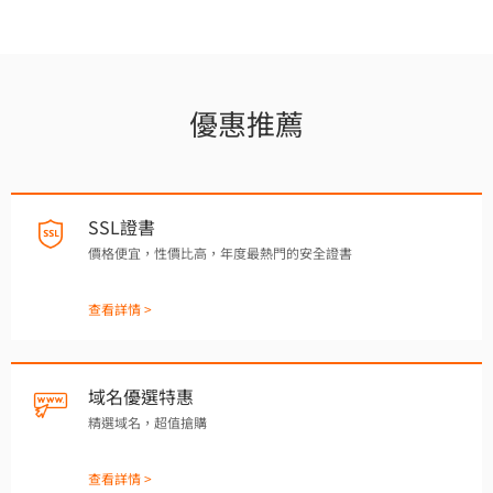
優惠推薦
SSL證書
價格便宜，性價比高，年度最熱門的安全證書
查看詳情 >
域名優選特惠
精選域名，超值搶購
查看詳情 >