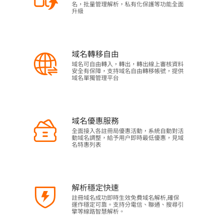
名，批量管理解析，私有化保護等功能全面
升級
域名轉移自由
域名可自由轉入，轉出，轉出線上審核資料
安全有保障，支持域名自由轉移帳號，提供
域名單獨管理平台
域名優惠服務
全面接入各註冊局優惠活動，系統自動對活
動域名調整，給予用户即時最低優惠，見域
名特惠列表
解析穩定快速
註冊域名成功即時生效免費域名解析,確保
運作穩定可靠。支持分電信、聯通、搜尋引
擎等線路智慧解析。