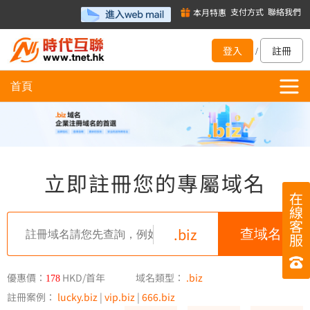
支付方式
聯絡我們
本月特惠
登入
註冊
/
首頁
立即註冊您的專屬域名
在
線
客
.biz
服
優惠價：
HKD/首年
域名類型：
.biz
178
註冊案例：
lucky.biz
|
vip.biz
|
666.biz