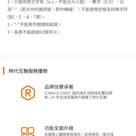
1、只提供英文字母（a-z，不區分大小寫）、數字（0-9）、以
及"-"（英文中的連詞號，即中橫線），不能使用空格及特殊字符
(如!、$ 、&、?等)。
2、"-"不能用作開頭和結尾。
3、長度不能超過63個字元。
時代互聯服務優勢
品牌信譽卓著
ICANN & CNNIC 國內海外頂級域名雙註冊
商 | 24 年全球百萬用戶選擇了時代互聯
功能全面升級
支援線上離線查詢域名，註冊域名，搶注域