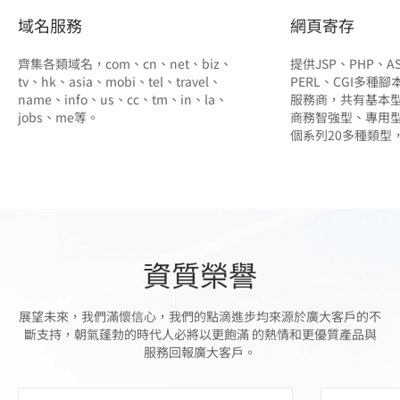
域名服務
網頁寄存
齊集各類域名，com、cn、net、biz、
提供JSP、PHP、AS
tv、hk、asia、mobi、tel、travel、
PERL、CGI多種
name、info、us、cc、tm、in、la、
服務商，共有基本
jobs、me等。
商務智強型、專用型
個系列20多種類型
資質榮譽
展望未來，我們滿懷信心，我們的點滴進步均來源於廣大客戶的不
斷支持，朝氣蓬勃的時代人必將以更飽滿 的熱情和更優質產品與
服務回報廣大客戶。