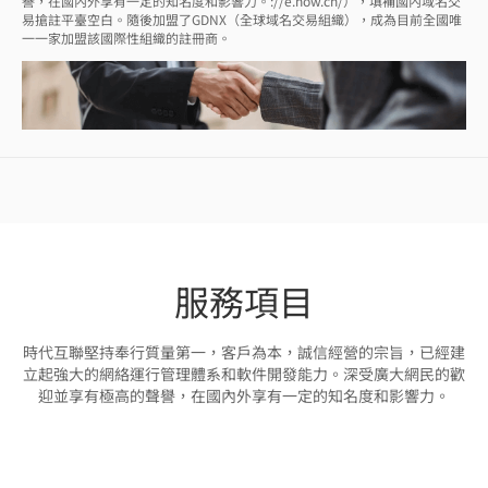
譽，在國內外享有一定的知名度和影響力。://e.now.cn/），填補國內域名交
易搶註平臺空白。隨後加盟了GDNX（全球域名交易組織），成為目前全國唯
一一家加盟該國際性組織的註冊商。
服務項目
時代互聯堅持奉行質量第一，客戶為本，誠信經營的宗旨，已經建
立起強大的網絡運行管理體系和軟件開發能力。深受廣大網民的歡
迎並享有極高的聲譽，在國內外享有一定的知名度和影響力。