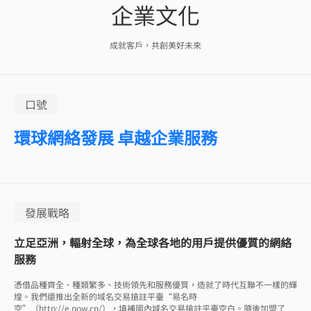
企業文化
成就客戶，共創美好未來
口號
環球網絡發展 卓越企業服務
發展戰略
立足亞洲，輻射全球，為全球各地的用戶提供優質的網絡
服務
憑借品種齊全、種類繁多、技術領先和服務優質，造就了時代互聯不一樣的輝
煌。我們還推出全新的域名交易搶註平臺“易名時
空”（http://e.now.cn/），填補國內域名交易搶註平臺空白。隨後加盟了