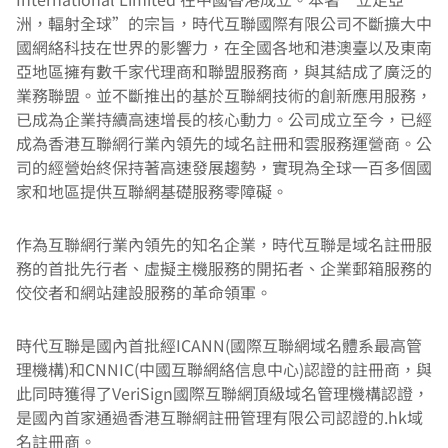
洲，輻射全球”的宗旨，時代互聯國際有限公司不斷擴大中
國網絡科技在世界的影響力，在全國各地和港澳臺以及東南
亞地區擁有數千家代理商和聯盟服務商，與其結成了廣泛的
業務聯盟。並不斷推出的基於互聯網技術的創新應用服務，
已成為企業持續高速增長的核心動力。公司成立至今，已經
成為香港互聯網行業內領先的域名註冊和雲服務運營商。公
司的經營始終保持著高速發展趨勢，實現為全球一百多個國
家和地區提供互聯網基礎服務零障礙。
作為互聯網行業內領先的知名企業，時代互聯是域名註冊服
務的首批先行者、虛擬主機服務的開拓者、企業郵箱服務的
佼佼者和網站建設服務的革命領軍。
時代互聯是國內首批經ICANN(國際互聯網域名體系最高管
理機構)和CNNIC(中國互聯網絡信息中心)認證的註冊商，與
此同時獲得了VeriSign國際互聯網頂級域名管理機構認證，
是國內首家通過香港互聯網註冊管理有限公司認證的.hk域
名註冊商。