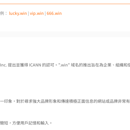
例：
lucky.win
|
vip.win
|
666.win
 Inc. 提出並獲得 ICANN 的認可。".win" 域名的推出旨在為企業、組織和
成功的第一印象，對於尋求強大品牌形象和傳達積極正面信息的網站或品牌非常
更加簡短，方便用戶記憶和輸入。