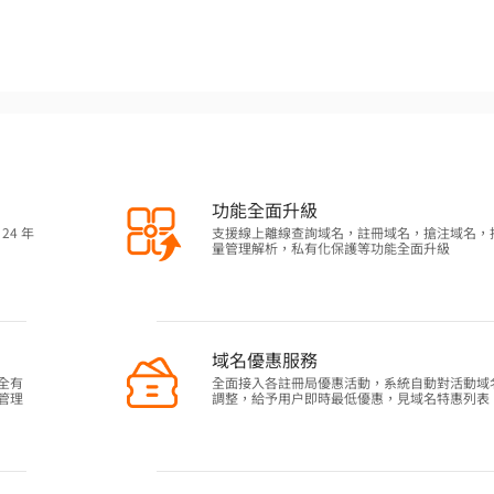
功能全面升級
24 年
支援線上離線查詢域名，註冊域名，搶注域名，
量管理解析，私有化保護等功能全面升級
域名優惠服務
全有
全面接入各註冊局優惠活動，系統自動對活動域
管理
調整，給予用户即時最低優惠，見域名特惠列表