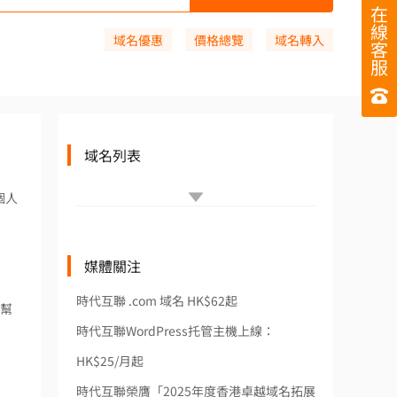
在
線
域名優惠
價格總覽
域名轉入
客
服
域名列表
個人
媒體關注
時代互聯 .com 域名 HK$62起
有幫
時代互聯WordPress托管主機上線：
HK$25/月起
時代互聯榮膺「2025年度香港卓越域名拓展