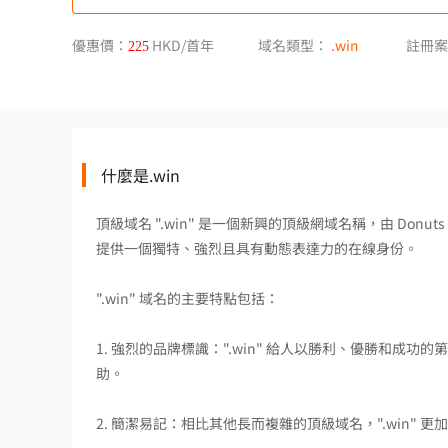
優惠價：
HKD/首年
域名類型：
.win
註冊案
225
什麼是.win
頂級域名 ".win" 是一個新興的頂級網域名稱，由 Donuts
提供一個獨特、強烈且具有動態表達力的在線身份。
".win" 域名的主要特點包括：
1. 強烈的品牌標識：".win" 給人以勝利、優勝和
助。
2. 簡潔易記：相比其他長而複雜的頂級域名，".win" 