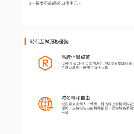
3、長度不能超過63個字元。
時代互聯服務優勢
品牌信譽卓著
ICANN & CNNIC 國內海外頂級域名雙註冊商 | 
全球百萬用戶選擇了時代互聯
域名轉移自由
域名可自由轉入，轉出，轉出線上審核資料安
保障，支持域名自由轉移帳號，提供域名單獨
平台