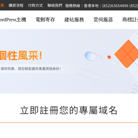
特惠
購買流程
付款方式
聯絡我們
服務熱線：香港本地：(852)63654896 (852)68
ordPress主機
電郵寄存
建站服務
雲伺服器
商標註
立即註冊您的專屬域名