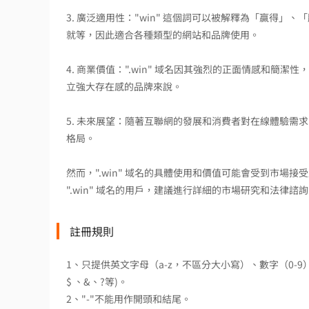
3. 廣泛適用性："win" 這個詞可以被解釋為「贏得
就等，因此適合各種類型的網站和品牌使用。
4. 商業價值：".win" 域名因其強烈的正面情感和
立強大存在感的品牌來說。
5. 未來展望：隨著互聯網的發展和消費者對在線體驗需求
格局。
然而，".win" 域名的具體使用和價值可能會受到市
".win" 域名的用戶，建議進行詳細的市場研究和法律
註冊規則
1、只提供英文字母（a-z，不區分大小寫）、數字（0-
$ 、&、?等)。
2、"-"不能用作開頭和結尾。