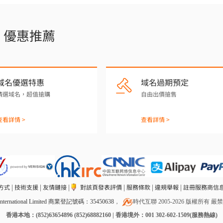
優惠推薦
域名優選特惠
域名過期預定
精選域名，超值搶購
自由出價搶售
查看詳情 >
查看詳情 >
方式
|
技術支援
|
友情鏈接
|
對該頁發表評價
|
服務條款
|
違規舉報
|
註冊服務商信
rnational Limited 商業登記號碼：35450638
，
時代互聯 2005-2026 版權所有 
香港本地：(852)63654896 (852)68882160 | 香港境外：001 302-602-1509(服務熱線)