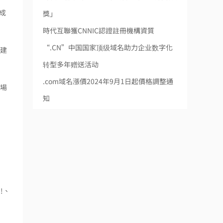
成
獎」
時代互聯獲CNNIC認證註冊機構資質
“.CN”中国国家顶级域名助力企业数字化
台建
转型多年赠送活动
.com域名漲價2024年9月1日起價格調整通
市場
知
!、