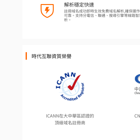
解析穩定快速
註冊域名成功即時生效免費域名解析,確保運
可靠。支持分電信、聯通、搜尋引擎等線路智
析。
時代互聯資質榮譽
ICANN在大中華區認證的
C
頂級域名註冊商