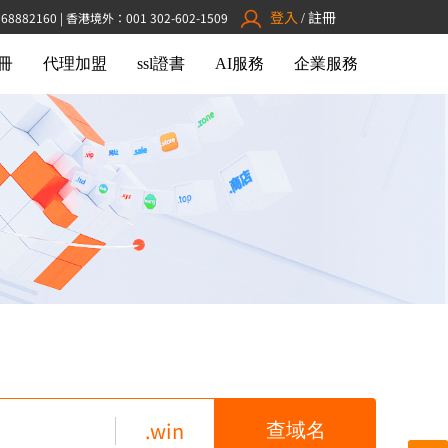
登入
註冊
882160 | 香港境外：001 302-602-1509
/
冊
代理加盟
ssl證書
AI服務
企業服務
.win