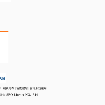
息
|
網頁寄存
|
智能建站
|
雲伺服器租用
SBO Licence NO.1544
嚴禁複製