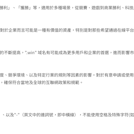
」、「勝利」、「獲勝」等，適用於多種場景，從競賽、遊戲到商業勝利、科技
簡潔性，對於企業而言可能是一種有價值的資產，特別是對那些希望通過在線平
的不斷提高，".win" 域名有可能成為更多用戶和企業的首選，進而影響
場接受度、競爭環境、以及特定行業的規則等因素的影響。對於有意申請或使用
諮詢，確保符合當地及全球的互聯網政策和規範。
9）、以及"-"（英文中的連詞號，即中橫線），不能使用空格及特殊字符(如