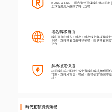
ICANN & CNNIC 國內海外頂級域名雙註冊商 | 
全球百萬用戶選擇了時代互聯
域名轉移自由
域名可自由轉入，轉出，轉出線上審核資料安
保障，支持域名自由轉移帳號，提供域名單獨
平台
解析穩定快速
註冊域名成功即時生效免費域名解析,確保運
可靠。支持分電信、聯通、搜尋引擎等線路智
析。
時代互聯資質榮譽