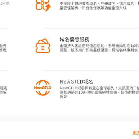
24 年
支援線上離線查詢域名，註冊域名，搶注域名，
量管理解析，私有化保護等功能全面升級
域名優惠服務
全有
全面接入各註冊局優惠活動，系統自動對活動域
管理
調整，給予用户即時最低優惠，見域名特惠列表
NewGTLD域名
作穩定
NewGTLD域名保有量在全球前列，支援國內工
慧解
審核通過的100+種新頂級網域註冊。個性選擇
開始
更多