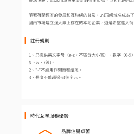
靈活性高：雖然.nl域名主要針對荷蘭市場，但它也適用
隨著荷蘭經濟的發展和互聯網的普及，.nl頂級域名成
國內市場建立強大線上存在的本地企業，還是希望進入荷蘭
註冊規則
1、只提供英文字母（a-z，不區分大小寫）、數字（0-
$ 、&、?等)。
2、"-"不能用作開頭和結尾。
3、長度不能超過63個字元。
時代互聯服務優勢
品牌信譽卓著