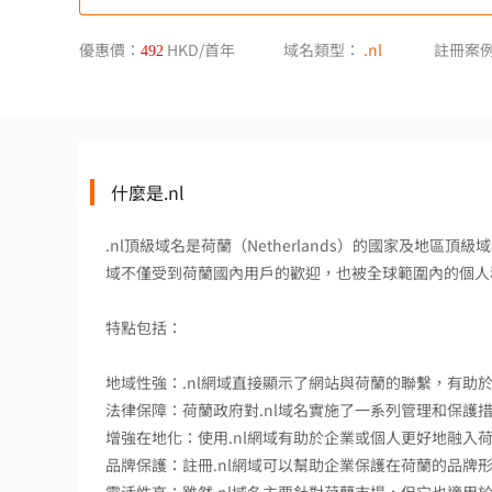
優惠價：
HKD/首年
域名類型：
.nl
註冊案
492
什麼是.nl
.nl頂級域名是荷蘭（Netherlands）的國家及地區頂級
域不僅受到荷蘭國內用戶的歡迎，也被全球範圍內的個人
特點包括：
地域性強：.nl網域直接顯示了網站與荷蘭的聯繫，有助
法律保障：荷蘭政府對.nl域名實施了一系列管理和保護
增強在地化：使用.nl網域有助於企業或個人更好地融入
品牌保護：註冊.nl網域可以幫助企業保護在荷蘭的品牌