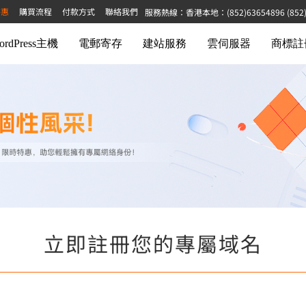
特惠
購買流程
付款方式
聯絡我們
服務熱線：香港本地：(852)63654896 (852)68
ordPress主機
電郵寄存
建站服務
雲伺服器
商標註
立即註冊您的專屬域名