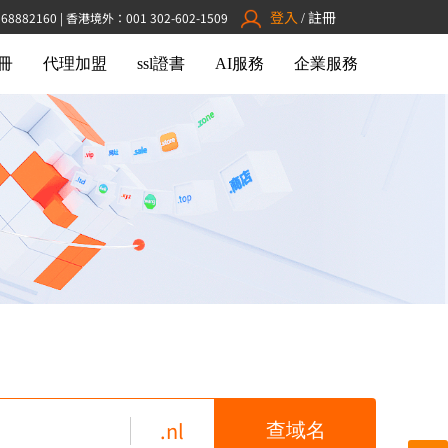
登入
註冊
882160 | 香港境外：001 302-602-1509
/
冊
代理加盟
ssl證書
AI服務
企業服務
.nl