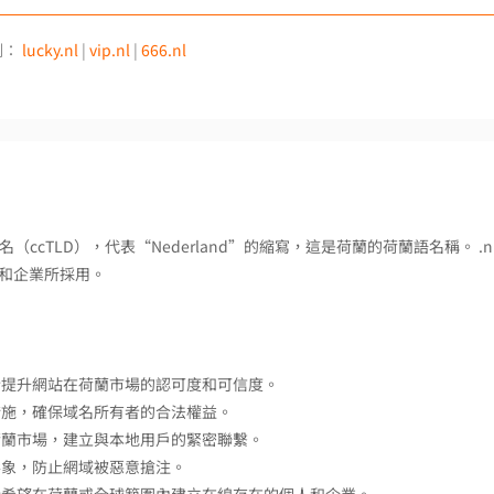
例：
lucky.nl
|
vip.nl
|
666.nl
域名（ccTLD），代表“Nederland”的縮寫，這是荷蘭的荷蘭語名稱。 .n
和企業所採用。
於提升網站在荷蘭市場的認可度和可信度。
措施，確保域名所有者的合法權益。
荷蘭市場，建立與本地用戶的緊密聯繫。
形象，防止網域被惡意搶注。