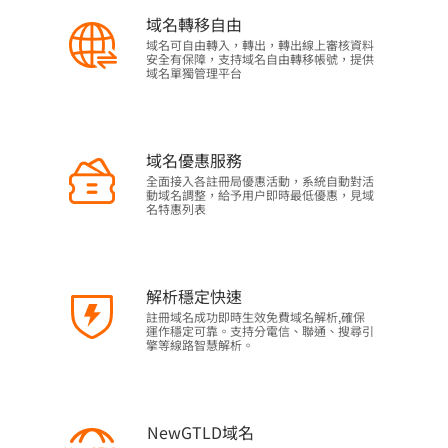
域名轉移自由
域名可自由轉入，轉出，轉出線上審核資料
安全有保障，支持域名自由轉移帳號，提供
域名單獨管理平台
域名優惠服務
全面接入各註冊局優惠活動，系統自動對活
動域名調整，給予用户即時最低優惠，見域
名特惠列表
解析穩定快速
註冊域名成功即時生效免費域名解析,確保
運作穩定可靠。支持分電信、聯通、搜尋引
擎等線路智慧解析。
NewGTLD域名