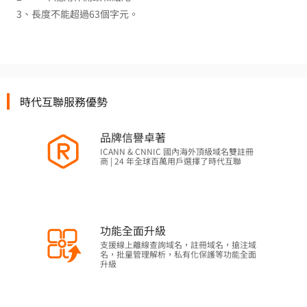
3、長度不能超過63個字元。
時代互聯服務優勢
品牌信譽卓著
ICANN & CNNIC 國內海外頂級域名雙註冊
商 | 24 年全球百萬用戶選擇了時代互聯
功能全面升級
支援線上離線查詢域名，註冊域名，搶注域
名，批量管理解析，私有化保護等功能全面
升級