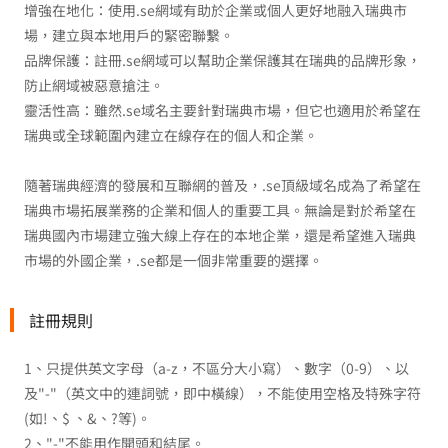
增強在地化：使用.se網域有助於企業或個人更好地融入瑞典市
場，建立與本地用戶的緊密聯繫。
品牌保護：註冊.se網域可以幫助企業保護其在瑞典的品牌形象，
防止網域被惡意搶注。
靈活性高：雖然.se域名主要針對瑞典市場，但它也適用於希望在
瑞典或全球範圍內建立在線存在的個人和企業。
隨著瑞典經濟的發展和互聯網的普及，.se頂級域名成為了希望在
瑞典市場拓展業務的企業和個人的重要工具。無論是對於希望在
瑞典國內市場建立強大線上存在的本地企業，還是希望進入瑞典
市場的外國企業，.se都是一個非常重要的選擇。
註冊規則
1、只提供英文字母（a-z，不區分大小寫）、數字（0-9）、以
及"-"（英文中的連詞號，即中橫線），不能使用空格及特殊字符
(如!、$ 、&、?等)。
2、"-"不能用作開頭和結尾。