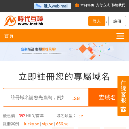
支付方式
聯絡我們
本月特惠
登入
註冊
/
首頁
立即註冊您的專屬域名
在
線
客
.se
服
優惠價：
HKD/首年
域名類型：
.se
392
註冊案例：
lucky.se
|
vip.se
|
666.se