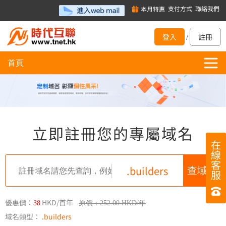
支付方式
聯絡我們
本月特惠
登入
註冊
/
首頁
立即註冊您的專屬域名
在
線
客
.builders
服
優惠價：
HKD/首年
38
原價：252.00 HKD/年
域名類型：
.builders