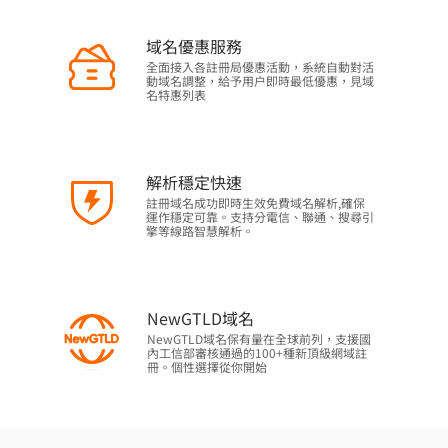
域名優惠服務
全面接入各註冊局優惠活動，系統自動對活
動域名調整，給予用户即時最低優惠，見域
名特惠列表
解析穩定快速
註冊域名成功即時生效免費域名解析,確保
運作穩定可靠。支持分電信、聯通、搜尋引
擎等線路智慧解析。
NewGTLD域名
NewGTLD域名保有量在全球前列，支援國
內工信部審核通過的100+種新頂級網域註
冊。個性選擇從你開始