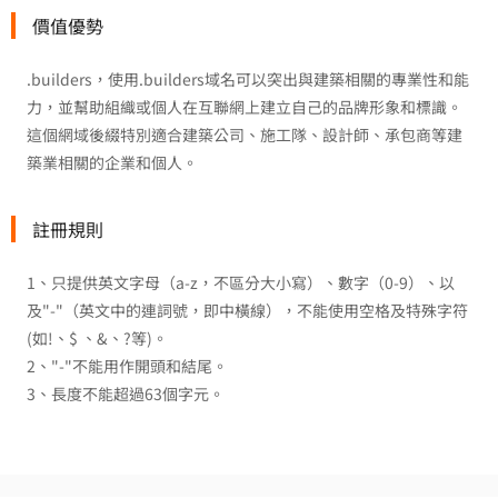
價值優勢
.builders，使用.builders域名可以突出與建築相關的專業性和能
力，並幫助組織或個人在互聯網上建立自己的品牌形象和標識。
這個網域後綴特別適合建築公司、施工隊、設計師、承包商等建
築業相關的企業和個人。
註冊規則
1、只提供英文字母（a-z，不區分大小寫）、數字（0-9）、以
及"-"（英文中的連詞號，即中橫線），不能使用空格及特殊字符
(如!、$ 、&、?等)。
2、"-"不能用作開頭和結尾。
3、長度不能超過63個字元。