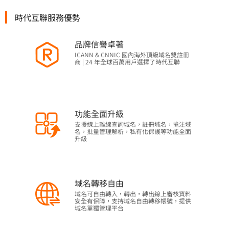
時代互聯服務優勢
品牌信譽卓著
ICANN & CNNIC 國內海外頂級域名雙註冊
商 | 24 年全球百萬用戶選擇了時代互聯
功能全面升級
支援線上離線查詢域名，註冊域名，搶注域
名，批量管理解析，私有化保護等功能全面
升級
域名轉移自由
域名可自由轉入，轉出，轉出線上審核資料
安全有保障，支持域名自由轉移帳號，提供
域名單獨管理平台