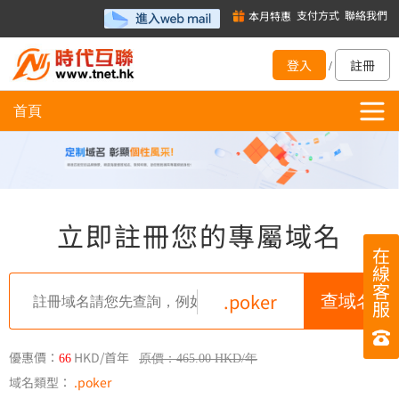
支付方式
聯絡我們
本月特惠
登入
註冊
/
首頁
立即註冊您的專屬域名
在
線
客
.poker
服
優惠價：
HKD/首年
66
原價：465.00 HKD/年
域名類型：
.poker