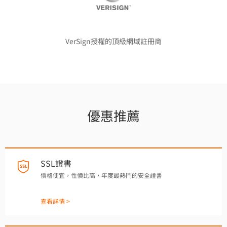
VerSign授權的頂級網域註冊商
優惠推薦
SSL證書
價格便宜，性價比高，年度最熱門的安全證書
查看詳情 >