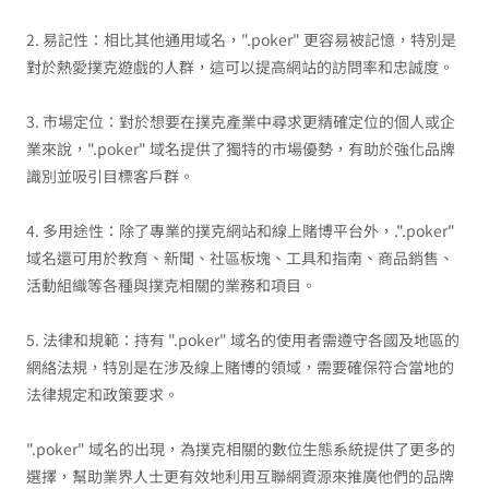
2. 易記性：相比其他通用域名，".poker" 更容易被記憶，特別是
對於熱愛撲克遊戲的人群，這可以提高網站的訪問率和忠誠度。
3. 市場定位：對於想要在撲克產業中尋求更精確定位的個人或企
業來說，".poker" 域名提供了獨特的市場優勢，有助於強化品牌
識別並吸引目標客戶群。
4. 多用途性：除了專業的撲克網站和線上賭博平台外，.".poker"
域名還可用於教育、新聞、社區板塊、工具和指南、商品銷售、
活動組織等各種與撲克相關的業務和項目。
5. 法律和規範：持有 ".poker" 域名的使用者需遵守各國及地區的
網絡法規，特別是在涉及線上賭博的領域，需要確保符合當地的
法律規定和政策要求。
".poker" 域名的出現，為撲克相關的數位生態系統提供了更多的
選擇，幫助業界人士更有效地利用互聯網資源來推廣他們的品牌