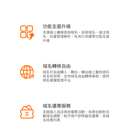
功能全面升級
支援線上離線查詢域名，註冊域名，搶注域
名，批量管理解析，私有化保護等功能全面
升級
域名轉移自由
域名可自由轉入，轉出，轉出線上審核資料
安全有保障，支持域名自由轉移帳號，提供
域名單獨管理平台
域名優惠服務
全面接入各註冊局優惠活動，系統自動對活
動域名調整，給予用户即時最低優惠，見域
名特惠列表