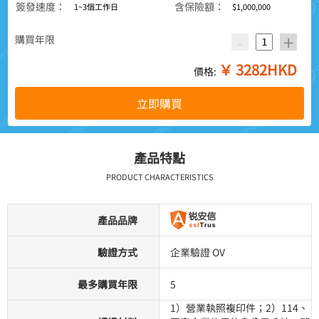
簽發速度：
含保險額：
1~3個工作日
$1,000,000
-
+
購買年限
￥
3282
HKD
價格:
立即購買
產品特點
PRODUCT CHARACTERISTICS
產品品牌
驗證方式
企業驗證 OV
最多購買年限
5
1）營業執照複印件；2）114、