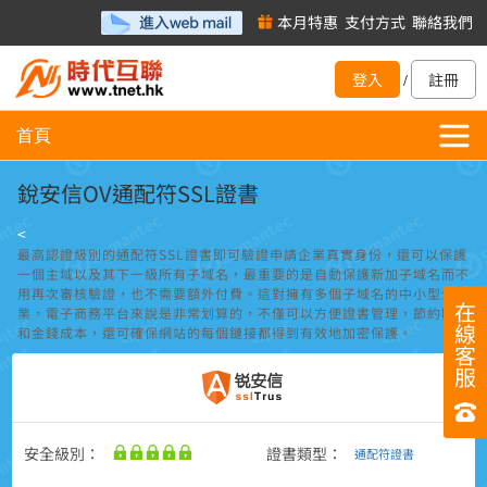
本月特惠
支付方式
聯絡我們
登入
註冊
/
首頁
銳安信OV通配符SSL證書
<
最高認證級別的通配符
SSL
證書即可驗證申請企業真實身份，還可以保護
一個主域以及其下一級所有子域名，最重要的是自動保護新加子域名而不
用再次審核驗證，也不需要額外付費。這對擁有多個子域名的中小型企
在
業，電子商務平台來說是非常划算的，不僅可以方便證書管理，節約時間
線
和金錢成本，還可確保網站的每個鏈接都得到有效地加密保護。
客
服
安全級別：
證書類型：
通配符證書