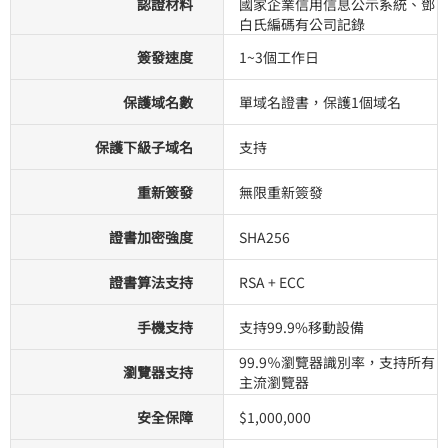
認證材料
國家企業信用信息公示系統、鄧
白氏編碼有公司記錄
簽發速度
1~3個工作日
保護域名數
單域名證書，保護1個域名
保護下級子域名
支持
重新簽發
無限重新簽發
證書加密強度
SHA256
證書算法支持
RSA + ECC
手機支持
支持99.9%移動設備
99.9％瀏覽器識別率，支持所有
瀏覽器支持
主流瀏覽器
安全保障
$1,000,000