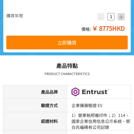
-
+
購買年限
￥
8775
HKD
價格:
立即購買
產品特點
PRODUCT CHARACTERISTICS
產品品牌
驗證方式
企業擴展驗證 EV
1）營業執照複印件；2）114、
認證材料
國家企業信用信息公示系統、鄧
白氏編碼有公司記錄