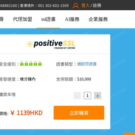
登入
註冊
882160 | 香港境外：001 302-602-1509
/
冊
代理加盟
ssl證書
AI服務
企業服務
安全級別：
證書類型：
通配符證書
簽發速度：
幾分鐘內
含保險額：
$10,000
-
+
購買年限
￥
1139
HKD
立即購買
價格: