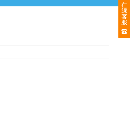
在
線
客
服