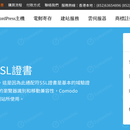
特惠
購買流程
付款方式
聯絡我們
服務熱線：香港本地：(852)63654896 (852)68
ordPress主機
電郵寄存
建站服務
雲伺服器
商標註
符SSL證書
這是因為此通配符SSL證書是基本的域驗證
的瀏覽器識別和移動兼容性，Comodo
務網站所使用。