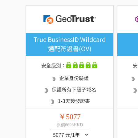
True BusinessID Wildcard
通配符證書(OV)
安全級別：
安
企業身份驗證
保護所有下級子域名
1-3天簽發證書
￥5077
原價6696HKD