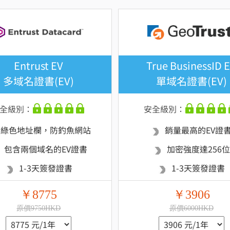
Entrust EV
True BusinessID 
多域名證書(EV)
單域名證書(EV)
全級別：
安全級別：
綠色地址欄，防釣魚網站
銷量最高的EV證
包含兩個域名的EV證書
加密強度達256位
1-3天簽發證書
1-3天簽發證書
￥8775
￥3906
原價9750HKD
原價6000HKD