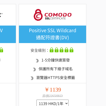
EV
Positive SSL Wildcard
通配符證書(DV)
安全級別：
書
1-5分鐘快速簽發
保護所有下級子域名
瀏覽器HTTPS安全標籤
￥1139
原價2265HKD