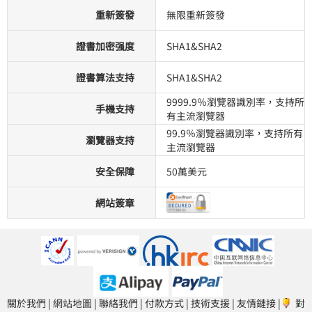
重新簽發
無限重新簽發
證書加密强度
SHA1&SHA2
證書算法支持
SHA1&SHA2
9999.9％瀏覽器識別率，支持所
手機支持
有主流瀏覽器
99.9％瀏覽器識別率，支持所有
瀏覽器支持
主流瀏覽器
安全保障
50萬美元
網站簽章
關於我們
|
網站地圖
|
聯絡我們
|
付款方式
|
技術支援
|
友情鏈接
|
對