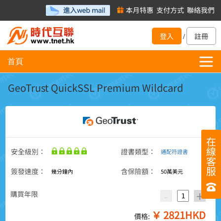
本月特惠
支付方式
聯絡我們
登入
註冊
/
首頁
GeoTrust QuickSSL Premium Wildcard
在
線
安全級別：
證書類型：
通配符證書
客
服
簽發速度：
含保險額：
幾分鐘內
50萬美元
-
+
購買年限
￥
2821
HKD
價格: