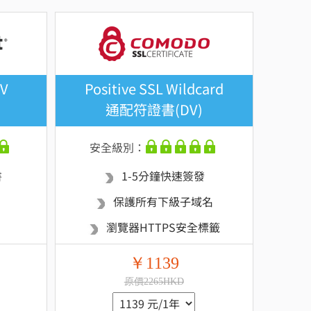
EV
Positive SSL Wildcard
通配符證書(DV)
安全級別：
書
1-5分鐘快速簽發
保護所有下級子域名
瀏覽器HTTPS安全標籤
￥1139
原價2265HKD