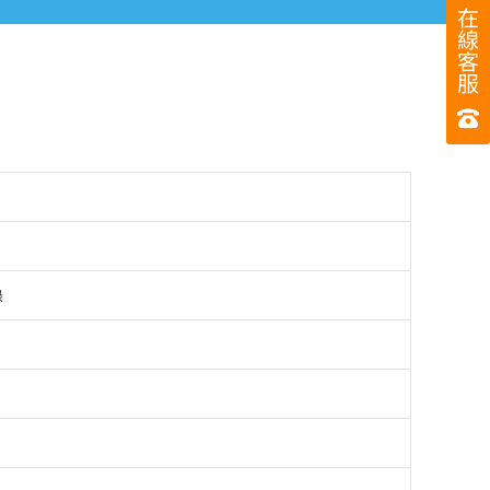
在
線
客
服
錄