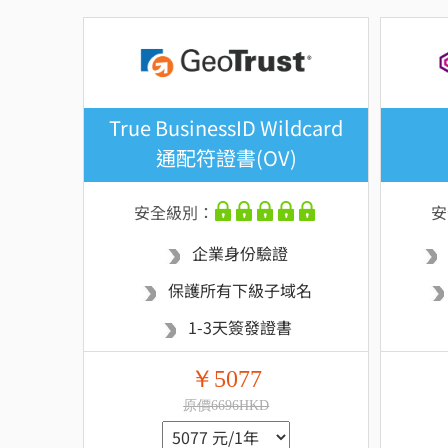
True BusinessID Wildcard
通配符證書(OV)
安全級別：
安
企業身份驗證
保護所有下級子域名
1-3天簽發證書
￥5077
原價6696HKD