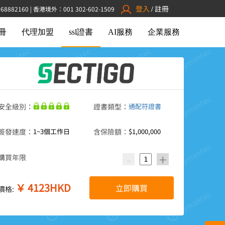
登入
註冊
882160 | 香港境外：001 302-602-1509
/
冊
代理加盟
ssl證書
AI服務
企業服務
安全級別：
證書類型：
通配符證書
簽發速度：
1~3個工作日
含保險額：
$1,000,000
-
+
購買年限
￥
4123
HKD
立即購買
價格: