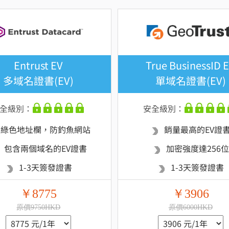
Entrust EV
True BusinessID 
多域名證書(EV)
單域名證書(EV)
全級別：
安全級別：
綠色地址欄，防釣魚網站
銷量最高的EV證
包含兩個域名的EV證書
加密強度達256位
1-3天簽發證書
1-3天簽發證書
￥8775
￥3906
原價9750HKD
原價6000HKD