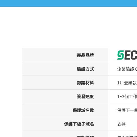
產品品牌
驗證方式
企業驗證 
認證材料
1）營業
簽發速度
1~3個工
保護域名數
保護下一
保護下級子域名
支持