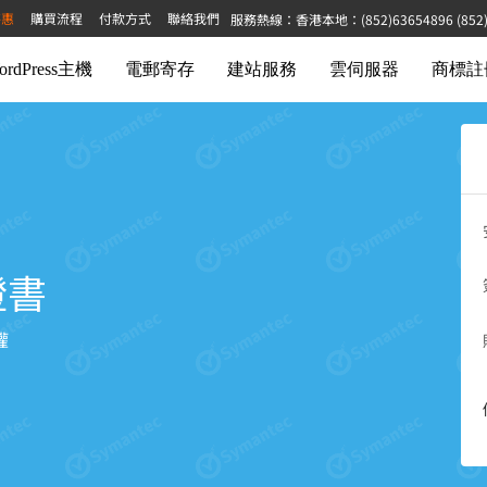
特惠
購買流程
付款方式
聯絡我們
服務熱線：香港本地：(852)63654896 (852)68
ordPress主機
電郵寄存
建站服務
雲伺服器
商標註
證書
權