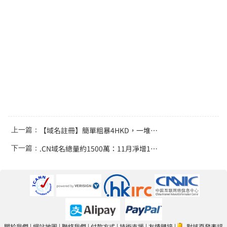
【域名註冊】簡單粗暴4HKD，一堆熱賣新頂級域名
上一篇：
.CN域名總量約1500萬：11月凈增193萬 增速加快
下一篇：
關於我們
|
網站地圖
|
聯絡我們
|
付款方式
|
技術支援
|
友情鏈接
|
對該頁發表評