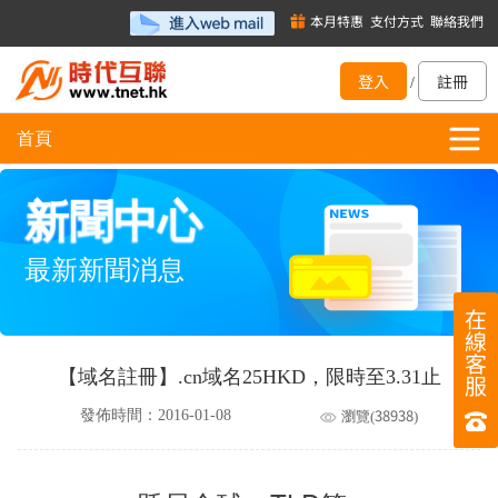
本月特惠
支付方式
聯絡我們
登入
註冊
/
首頁
新聞中心
最新新聞消息
在
線
客
【域名註冊】.cn域名25HKD，限時至3.31止
服
38938
發佈時間：2016-01-08
瀏覽(
)