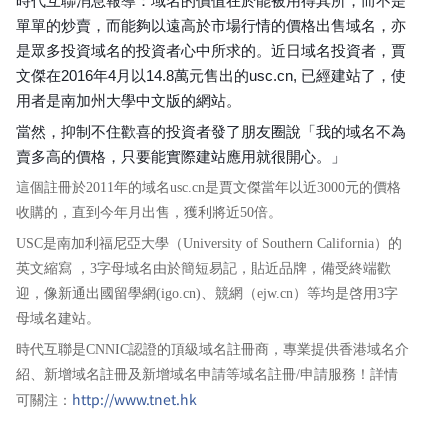
時代互聯消息報導：域名的價值在於能被用得其所，而不是
單單的炒賣，而能夠以遠高於市場行情的價格出售域名，亦
是眾多投資域名的投資者心中所求的。近日域名投資者，賈
文傑在2016年4月以14.8萬元售出的usc.cn, 已經建站了，使
用者是南加州大學中文版的網站。
當然，抑制不住歡喜的投資者發了朋友圈說「我的域名不為
賣多高的價格，只要能實際建站應用就很開心。」
這個註冊於2011年的域名usc.cn是賈文傑當年以近3000元的價格
收購的，直到今年月出售，獲利將近50倍。
USC是南加利福尼亞大學（University of Southern California）的
英文縮寫 ，3字母域名由於簡短易記，貼近品牌，備受終端歡
迎，像新通出國留學網(igo.cn)、競網（ejw.cn）等均是啓用3字
母域名建站。
時代互聯是CNNIC認證的頂級域名註冊商，專業提供香港域名介
紹、新增域名註冊及新增域名申請等域名註冊/申請服務！詳情
http://www.tnet.hk
可關注：