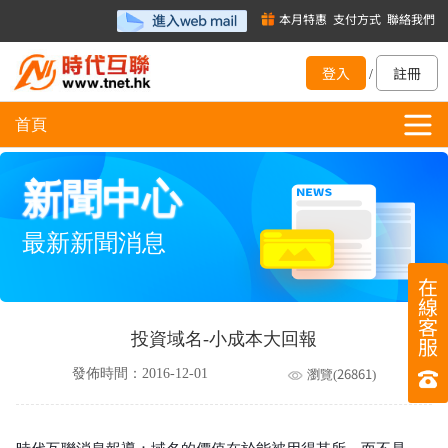
本月特惠
支付方式
聯絡我們
登入
註冊
/
首頁
新聞中心
最新新聞消息
在
線
客
投資域名-小成本大回報
服
26861
發佈時間：2016-12-01
瀏覽(
)