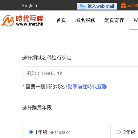
English
本月
首頁
域名服務
網頁寄存
W
选择網域名稱進行綁定
*
需要一個新的域名?
點擊前往時代互聯
选择購買年限
1年繳
2年繳
HK$1635.00