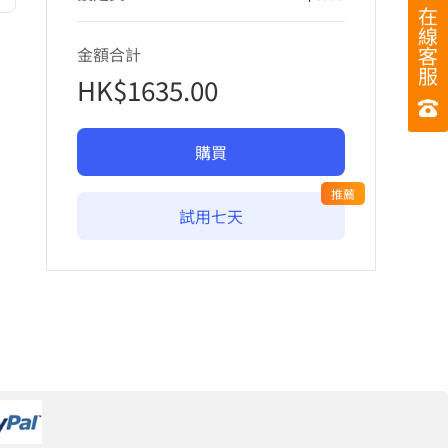
在
線
客
金額合計
服
HK$1635.00
購買
推薦
試用七天