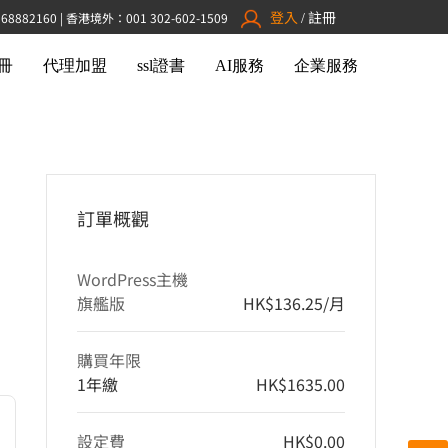
登入
註冊
882160 | 香港境外：001 302-602-1509
/
冊
代理加盟
ssl證書
AI服務
企業服務
訂單概觀
WordPress主機
旗艦版
HK$136.25
/月
購買年限
1年繳
HK$1635.00
設定費
HK$0.00