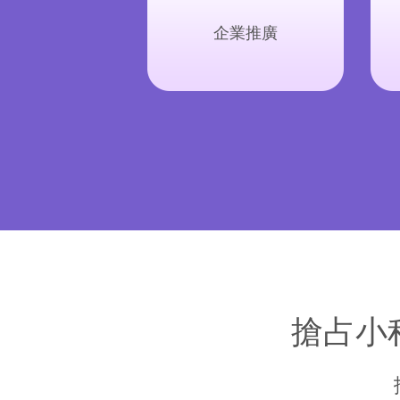
企業推廣
搶占小