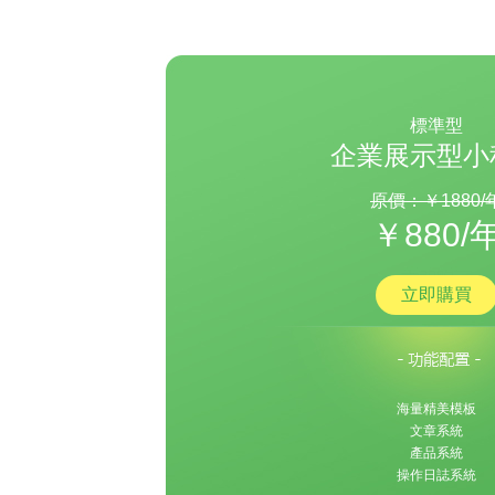
標準型
企業展示型小
原價：￥1880/
￥880/
立即購買
海量精美模板
文章系統
產品系統
操作日誌系統