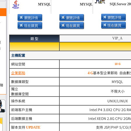
SQLServer 20
MYSQL
MYSQL
瀏覽詳情
瀏覽詳情
瀏覽詳情
T
現在購買
現在購買
現在購買
類 型
VIP_A
速
商
主機配置
網站空間
10 G
企業郵局
基本型企業郵局 自由劃
4 G
數據庫類型
MYSQL
障
獨立
不限大小
數據庫空間
操作系統
UNIX/LINUX
前端客戶主機
Intel P4 3.0X2 CPU 2G R
后端數據主機
Intel XEON 2.8G CPU 2G
腳本支持
支持 JSP/PHP 5/CGI/
UPDATE