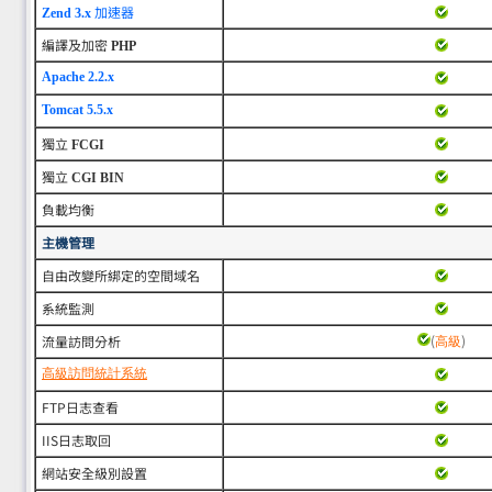
加速器
Zend 3.x
編譯及加密
PHP
Apache 2.2.x
Tomcat 5.5.x
獨立
FCGI
獨立
CGI BIN
負載均衡
主機管理
自由改變所綁定的空間域名
系統監測
(
)
流量訪問分析
高級
高級訪問統計系統
FTP日志查看
IIS日志取回
網站安全級別設置