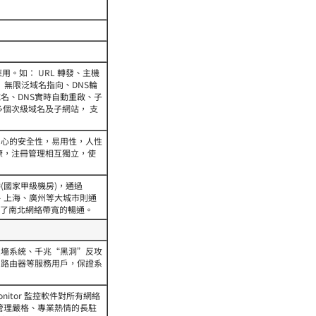
應用。如： URL 轉發、主機
指向、 無限泛域名指向、DNS輪
名、DNS實時自動重啟、子
多個次級域名及子網站， 支
中心的安全性，易用性，人性
瞭，注冊管理相互獨立，使
(國家甲級機房)，通過
且北京、上海、廣州等大城市則通
確保了南北網絡帶寬的暢通。
n 防火墻系統、千兆“黑洞”反攻
SCO 路由器等服務用戶，保證系
st Monitor 監控軟件對所有網絡
上管理嚴格、專業熱情的長駐