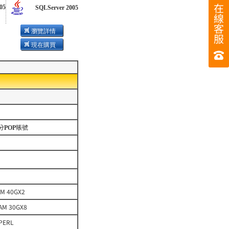
在
05
SQLServer 2005
線
客
瀏覽詳情
服
現在購買
分
賬號
POP
AM 40GX2
RAM 30GX8
PERL