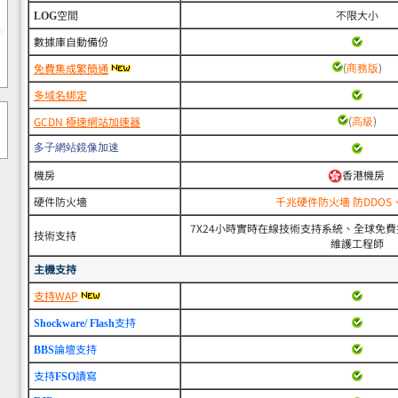
空間
不限大小
LOG
數據庫自動備份
(
)
免費集成繁簡通
商務版
多域名綁定
(
)
GCDN 極速網站加速器
高級
多子網站鏡像加速
機房
香港機房
硬件防火墻
千兆硬件防火墻 防DDOS
7X24小時實時在線技術支持系統、全球免
技術支持
維護工程師
主機支持
支持WAP
支持
Shockware/ Flash
論壇支持
BBS
支持
讀寫
FSO