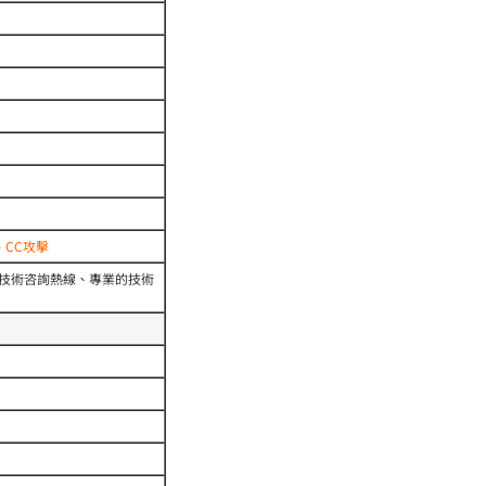
、CC攻擊
費技術咨詢熱線、專業的技術