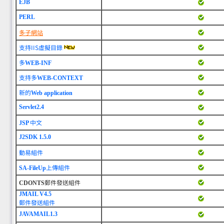
EJB
PERL
多子網站
支持IIS虛擬目錄
多
WEB-INF
支持多
WEB-CONTEXT
新的
Web application
Servlet2.4
中文
JSP
J2SDK 1.5.0
動易組件
上傳組件
SA-FileUp
郵件發送組件
CDONTS
JMAIL V4.5
郵件發送組件
JAVAMAIL1.3