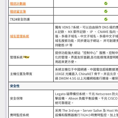
贈送計數器
贈送留言簿
安全防護
7X24
獨有 VDNS 7系統，可以自由操作 DNS 級的
A 記錄、 MX 郵件記錄、 IP 、 CNAME 
域名管理系統
循、多級子域名、中文子域名、多級中文子域
域名搜索功能、同步建站子網站， 并可創建
持動態 IP 等
提供功能強大網站“控制中心”服務，控制
管理系統
化的管理，界面友好直觀,各功能模塊清楚明
用起來更方便。
系統主機位于中國網通、中國電信超級數據港
主機位置及帶寬
10XGE 光纖直入 ChinaNET 骨干。并
過 DWDM 4.5G 以上光纖網絡進行連接，
安全性
Legato 磁帶備份系統、千兆 Netscree
安全保障
擊設備、 Alteon 負載平衡設備、千兆 CI
統可靠穩定。
采用 The 3rd eye、Server Salive 及 Ho
實時監控系統
設備和服務器進行7X24小時實時監控，加