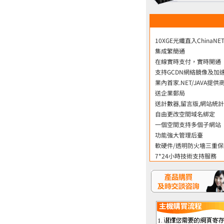
10XGE光纖直入ChinaNE
集成繁簡通
在線實時支付，實時開通
支持GCDN網絡鏡像及加
業內首家.NET/JAVA提供
送企業郵局
送計數器,留言版,網站統計
自由更改空間域名綁定
一個空間支持多個子網站
功能強大管理后臺
軟硬件/透明防火墻三重保
7*24小時技術支持服務