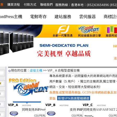
特惠
購買流程
付款方式
聯絡我們
服務熱線：香港本地：(852)63654896 (852)68
ordPress主機
電郵寄存
建站服務
雲伺服器
商標註
16
送
現在的位置：
>> VIP_ A 合租型虛擬主機
虛擬主機
專為系統要求高，訪問量極大的商業網站用戶而
用戶數量（5 用戶），獨立的主機資源,獨立管
網店、交友、短信類等大型網站系列!
免費集成繁簡通商務版,
GCDN全球網絡鏡像及
存
新增VPN高速壓縮通道
業版
存
同時支持
支持
同時支持
PHP
JSP/
PHP
ASP/ASP.NET 2
存
CGI/PERL
CGI/PERL
CGI/P