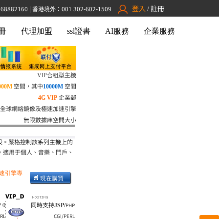
登入
註冊
882160 | 香港境外：001 302-602-1509
/
冊
代理加盟
ssl證書
AI服務
企業服務
VIP合租型主機
空間，其中
空間
000M
10000M
企業郵
4G VIP
全球網絡鏡像及極速加速引擎
無限數據庫空間大小
設。嚴格控制該系列主機上的
理。適用于個人、音樂、門戶、
加速引擎專
現在購買
同時支持
PHP
.0
JSP/
ERL
CGI/PERL