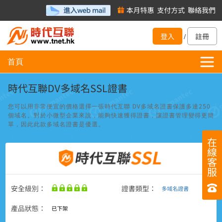
本月特惠
支付方式
聯絡我們
登入
註冊
/
首頁
時代互聯DV多域名SSL證書
DV
250
您可以用非常便宜的價格選擇一張時代互聯
多域名證書保護多達
個域名。對於小微型企業來說，能夠快速獲得證書，讓證書管理變得更簡
單，因此此款多域名證書是優選。
在
線
客
服
安全級別：
證書類型：
多域名證書
產品狀態：
已下架