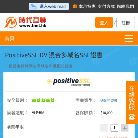
本月特惠
支付方式
聯絡我們
登入
註冊
/
首頁
PositiveSSL DV 混合多域名SSL證書
一張證書同時添加單域名和通配符證書
在
線
客
安全級別：
證書類型：
通配符證書
服
簽發速度：
含保險額：
幾分鐘內
$10,000
-
+
購買年限